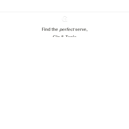
Paramétrer mes cookies
Refuser tout
Accepter tout
Find the
perfect
Ginventory
serve,
Gin & Tonic
News
Contact
Privacy Policy
Todas nuestras ginebras
Cookies Settings