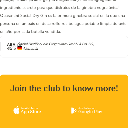
ingrediente secreto para que disfrutes de la ginebra negra única!
Quarantini Social Dry Gin es la primera ginebra social en la que una
persona en un país en desarrollo recibe agua potable limpia durante
un año por cada botella vendida.
Producer
Social Distillery c/o Gegenwart GmbH & Co. KG,
ABV
42%
Alemania
Join the club to know more!
Available on
Available on
App Store
Google Play