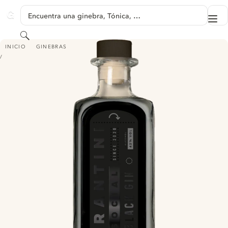
SALTAR A CONTENIDO
Encuentra una ginebra, Tónica, …
Me
GINVENTORY
Buscar
QUARANTINI SOCIAL BLACK GIN
INICIO
GINEBRAS