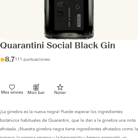
Quarantini Social Black Gin
Score :
8.7
/ 10
111 puntuaciones
Mes envies
Mon bar
Noter
Gin description
¡La ginebra es la nueva negra! Puede esperar los ingredientes
botánicos habituales de Quarantini, que le dan a la ginebra una nota
afrutada. ¡Nuestra ginebra negra tiene ingredientes afrutados como la
papaya, la naranja amarga y la bergamota y hemos agregado un