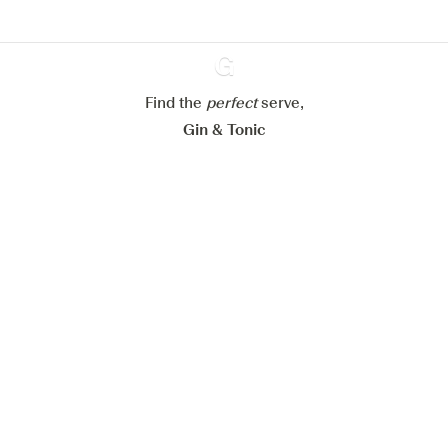
Paramétrer mes cookies
Refuser tout
Accepter tout
Find the
perfect
Ginventory
serve,
Gin & Tonic
News
Contact
Privacy Policy
Todas nuestras ginebras
Cookies Settings