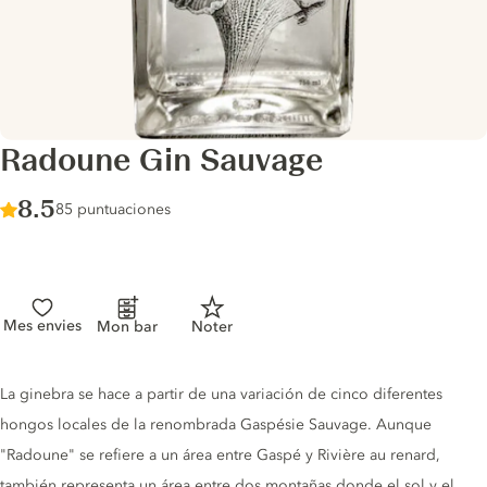
Radoune Gin Sauvage
Score :
8.5
/ 10
85 puntuaciones
Mes envies
Mon bar
Noter
Gin description
La ginebra se hace a partir de una variación de cinco diferentes
hongos locales de la renombrada Gaspésie Sauvage. Aunque
"Radoune" se refiere a un área entre Gaspé y Rivière au renard,
también representa un área entre dos montañas donde el sol y el