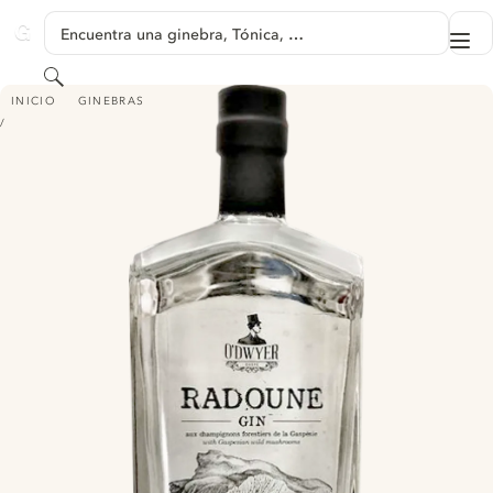
SALTAR A CONTENIDO
Encuentra una ginebra, Tónica, …
Me
GINVENTORY
Buscar
RADOUNE GIN SAUVAGE
INICIO
GINEBRAS