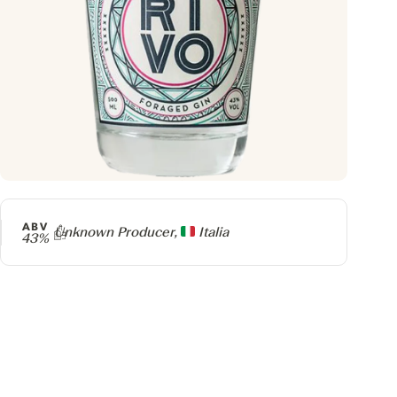
ABV
Producer
Unknown Producer,
Italia
43%