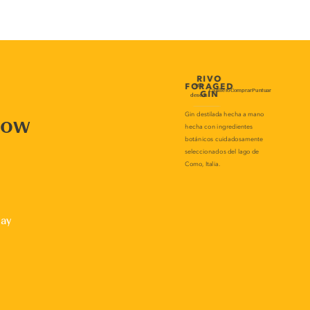
now
lay