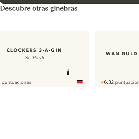
Descubre otras ginebras
CLOCKERS 3-A-GIN
WAN GULD
St. Pauli
 puntuaciones
6.3
2 puntuacio
ur
Note :
/ 10
pour
ui.nextImg
N
Find the
perfect
serve,
C
Gin & Tonic
Pr