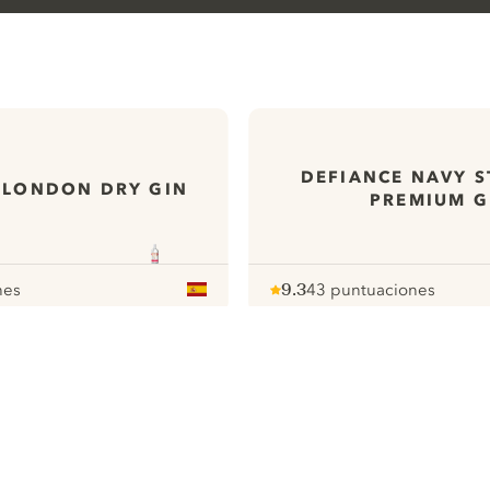
DEFIANCE NAVY 
 LONDON DRY GIN
PREMIUM G
nes
9.3
43 puntuaciones
Note :
/ 10
pour
ews
Todas nuestras ginebras
ontact
Cookies Settings
ivacy Policy