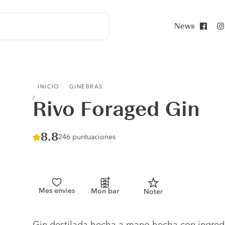
News
Face
RIVO FORAGED GIN
INICIO
GINEBRAS
Rivo Foraged Gin
Score :
8.8
/ 10
246 puntuaciones
Mes envies
Mon bar
Noter
Gin description
Gin destilada hecha a mano hecha con ingre