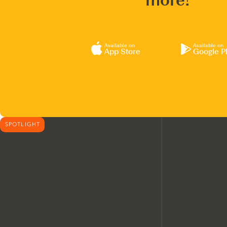
more!
Available on
Available on
App Store
Google P
SPOTLIGHT