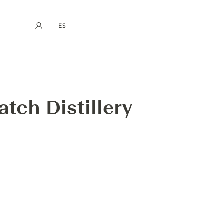
ES
Mi cuenta
book
Instagram
EN
FR
DE
NL
tch Distillery