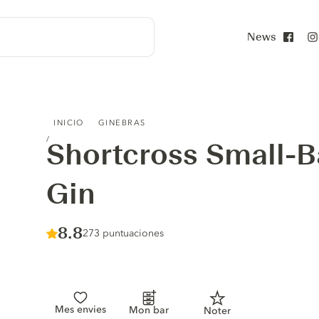
News
Face
SHORTCROSS SMALL-BATCH DISTILLERY GIN
INICIO
GINEBRAS
Shortcross Small-Ba
Gin
Score :
8.8
/ 10
273 puntuaciones
Mes envies
Mon bar
Noter