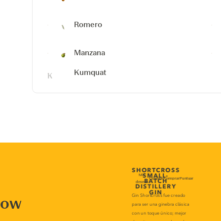
Romero
Manzana
Kumquat
now