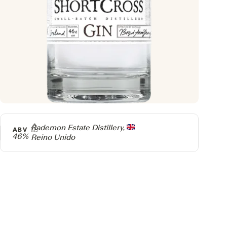
Producer
Rademon Estate Distillery,
ABV
46%
Reino Unido