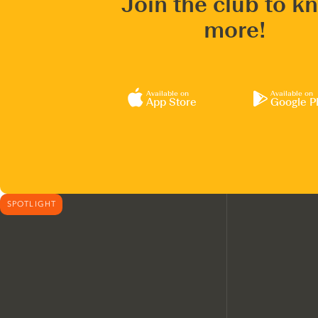
Join the club to k
more!
Available on
Available on
App Store
Google P
SPOTLIGHT