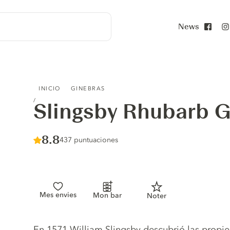
News
Face
SLINGSBY RHUBARB GIN
INICIO
GINEBRAS
Slingsby Rhubarb G
Score :
8.8
/ 10
437 puntuaciones
Mes envies
Mon bar
Noter
Gin description
En 1571 William Slingsby descubrió las propi