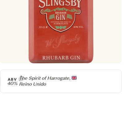
Producer
The Spirit of Harrogate,
ABV
40%
Reino Unido