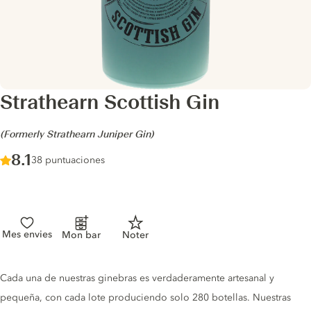
Strathearn Scottish Gin
-
(Formerly Strathearn Juniper Gin)
Score :
8.1
/ 10
38 puntuaciones
Mes envies
Mon bar
Noter
Gin description
Cada una de nuestras ginebras es verdaderamente artesanal y
pequeña, con cada lote produciendo solo 280 botellas. Nuestras