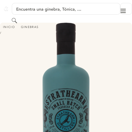
SALTAR A CONTENIDO
Encuentra una ginebra, Tónica, …
Me
GINVENTORY
Buscar
STRATHEARN SCOTTISH GIN - (FORMERLY STRATHEARN JUNIPER GIN)
INICIO
GINEBRAS