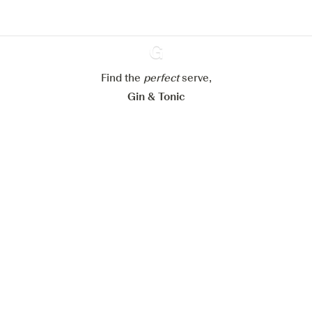
Paramétrer mes cookies
Refuser tout
Accepter tout
Find the
perfect
Ginventory
serve,
Gin & Tonic
News
Contact
Privacy Policy
Todas nuestras ginebras
Cookies Settings