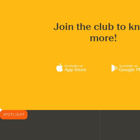
Join the club to k
more!
Available on
Available on
App Store
Google P
SPOTLIGHT