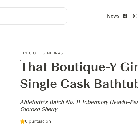
News
Face
THAT BOUTIQUE-Y GIN COMPANY SINGLE CASK BATHTUB
INICIO
GINEBRAS
That Boutique-Y G
Single Cask Bathtu
-
Ableforth’s Batch No. 11 Tobermory Heavily-Pe
Oloroso Sherry
0 puntuación