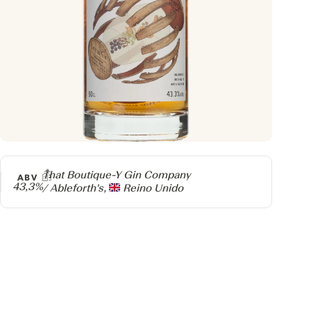
Producer
That Boutique-Y Gin Company
ABV
43,3%
/ Ableforth's,
Reino Unido