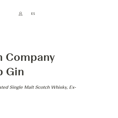
ES
Mi cuenta
book
Instagram
EN
FR
DE
NL
 GIN - ABLEFORTH’S BATCH NO. 11 TOBERMORY HEAVILY-PEATED S
in Company
b Gin
ated Single Malt Scotch Whisky, Ex-