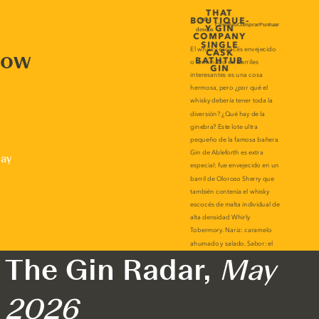
now
lay
The Gin Radar,
May
2026