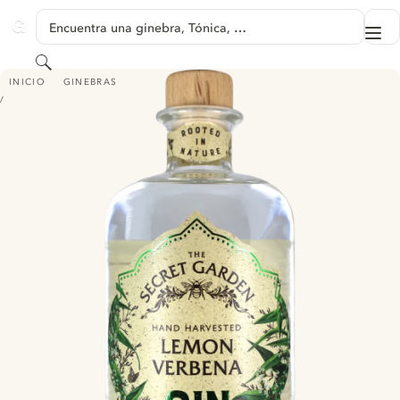
SALTAR A CONTENIDO
Encuentra una ginebra, Tónica, …
Me
GINVENTORY
Buscar
THE SECRET GARDEN LEMON VERBENA GIN - (FORMERLY OLD CURIOSIT
INICIO
GINEBRAS