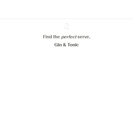
Paramétrer mes cookies
Refuser tout
Accepter tout
Find the
perfect
Ginventory
serve,
Gin & Tonic
News
Contact
Privacy Policy
Todas nuestras ginebras
Cookies Settings