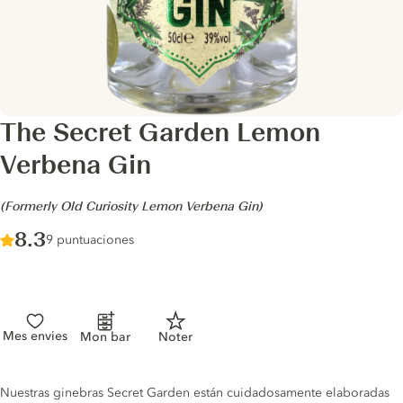
The Secret Garden Lemon
Verbena Gin
-
(Formerly Old Curiosity Lemon Verbena Gin)
Score :
8.3
/ 10
9 puntuaciones
Mes envies
Mon bar
Noter
Gin description
Nuestras ginebras Secret Garden están cuidadosamente elaboradas