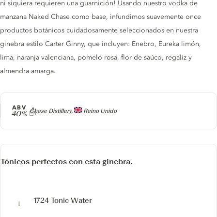
ni siquiera requieren una guarnición! Usando nuestro vodka de
manzana Naked Chase como base, infundimos suavemente once
productos botánicos cuidadosamente seleccionados en nuestra
ginebra estilo Carter Ginny, que incluyen: Enebro, Eureka limón,
lima, naranja valenciana, pomelo rosa, flor de saúco, regaliz y
almendra amarga.
ABV
Producer
Chase Distillery,
Reino Unido
40%
Tónicos perfectos con esta ginebra.
1724 Tonic Water