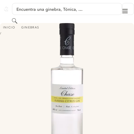
SALTAR A CONTENIDO
Encuentra una ginebra, Tónica, …
Me
GINVENTORY
Buscar
WILLIAMS CHASE EUREKA CITRUS GIN
INICIO
GINEBRAS