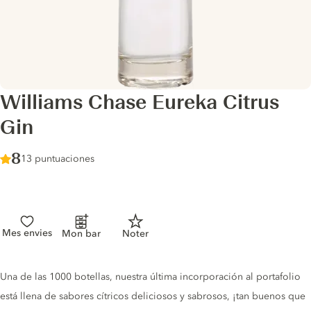
Williams Chase Eureka Citrus
Gin
Score :
8
/ 10
13 puntuaciones
Mes envies
Mon bar
Noter
Gin description
Una de las 1000 botellas, nuestra última incorporación al portafolio
está llena de sabores cítricos deliciosos y sabrosos, ¡tan buenos que