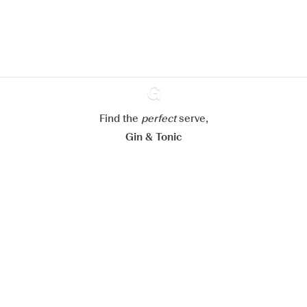
En savoir plus sur
notre politique de gestion des
cookies
Paramétrer mes cookies
Refuser tout
Accepter tout
Find the
perfect
Ginventory
serve,
Gin & Tonic
News
Contact
Privacy Policy
Todas nuestras ginebras