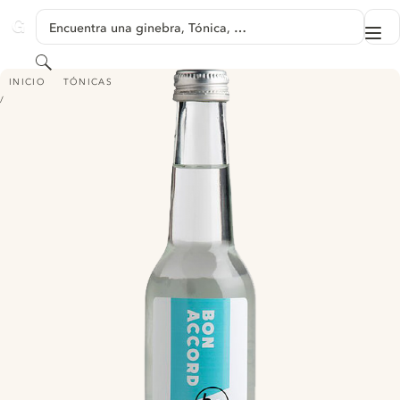
SALTAR A CONTENIDO
Encuentra una ginebra, Tónica, …
Me
GINVENTORY
Buscar
BON ACCORD TONIC WATER
INICIO
TÓNICAS