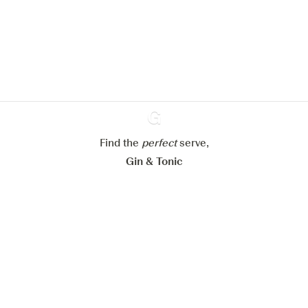
site web.
En savoir plus sur
notre politique de gestion des
cookies
Paramétrer mes cookies
Refuser tout
Accepter tout
Find the
perfect
Ginventory
serve,
Gin & Tonic
News
Contact
Privacy Policy
Todas nuestras ginebras