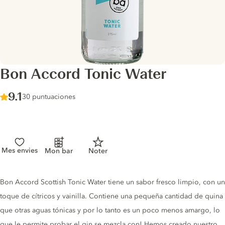
Bon Accord Tonic Water
Score :
9.1
/ 10
30 puntuaciones
Mes envies
Mon bar
Noter
Tonic description
Bon Accord Scottish Tonic Water tiene un sabor fresco limpio, con un
toque de cítricos y vainilla. Contiene una pequeña cantidad de quina
que otras aguas tónicas y por lo tanto es un poco menos amargo, lo
que le permite probar el gin se mezcla con! Hemos creado nuestro