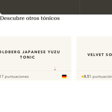
Descubre otros tónicos
OLDBERG JAPANESE YUZU
VELVET S
TONIC
17 puntuaciones
8.5
1 puntuació
our
Note :
/ 10
pour
ui.nextImg
N
Find the
perfect
serve,