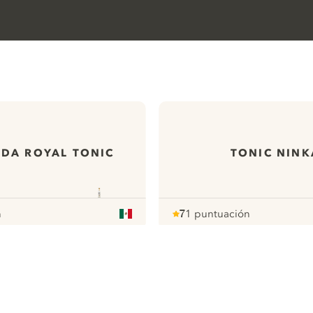
ODA ROYAL TONIC
TONIC NINK
n
7
1 puntuación
Note :
/ 10
pour
ews
Todas nuestras ginebras