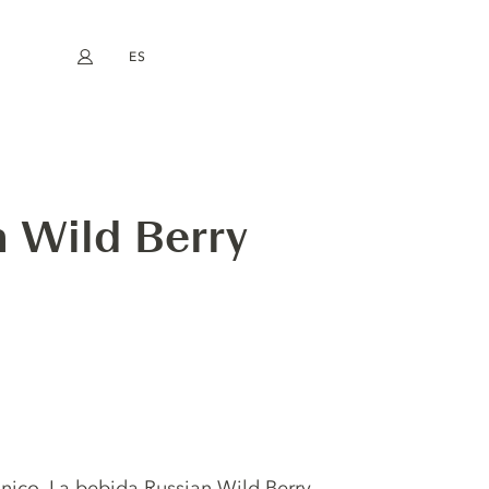
ES
Mi cuenta
book
Instagram
EN
FR
DE
NL
 Wild Berry
nico. La bebida Russian Wild Berry