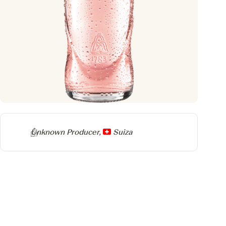
Producer
Unknown Producer,
Suiza