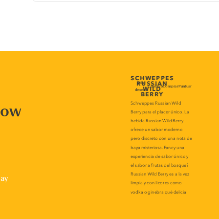
now
lay