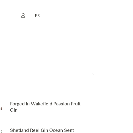
FR
Mon compte
book
Instagram
EN
DE
NL
ES
Forged in Wakefield Passion Fruit
Gin
Shetland Reel Gin
Ocean Sent