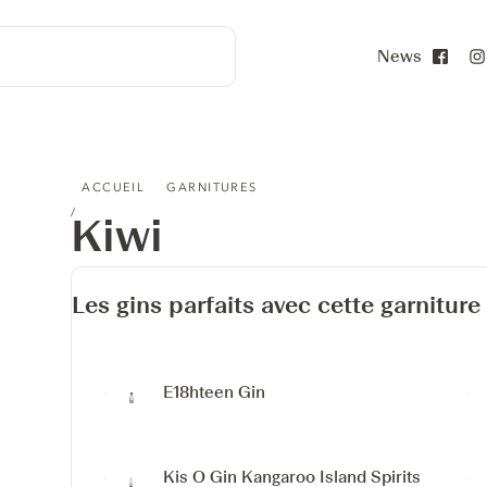
News
Face
KIWI
ACCUEIL
GARNITURES
Kiwi
Les gins parfaits avec cette garniture
E18hteen Gin
Kis O Gin
Kangaroo Island Spirits