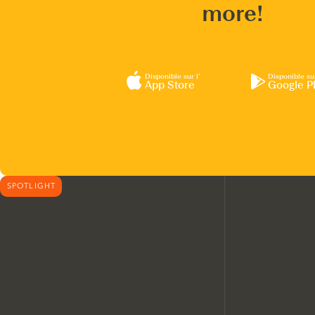
more!
Disponible sur l’
Disponible su
App Store
Google P
SPOTLIGHT