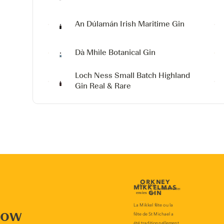
An Dúlamán Irish Maritime Gin
Dà Mhìle Botanical Gin
Loch Ness Small Batch Highland
Gin
Real & Rare
now