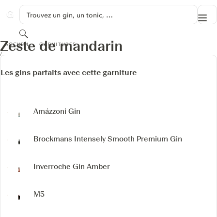
PASSER AU CONTENU
Trouvez un gin, un tonic, …
Me
GINVENTORY
Rechercher
ZESTE DE MANDARIN
Zeste de mandarin
ACCUEIL
GARNITURES
Les gins parfaits avec cette garniture
Amázzoni Gin
Brockmans Intensely Smooth Premium Gin
Inverroche Gin Amber
M5