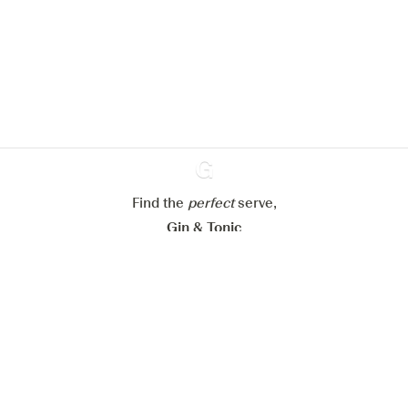
site web.
En savoir plus sur
notre politique de gestion des
cookies
Paramétrer mes cookies
Refuser tout
Accepter tout
Find the
perfect
Ginventory
serve,
Gin & Tonic
News
Contact
Privacy Policy