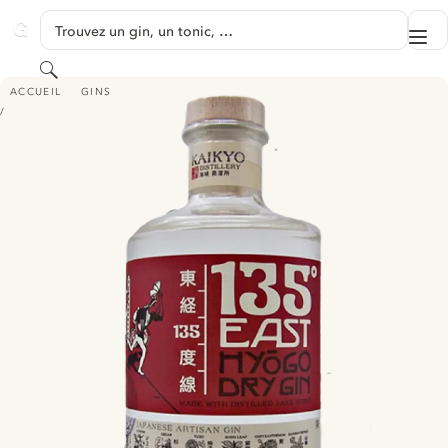
PASSER AU CONTENU
Trouvez un gin, un tonic, …
Me
GINVENTORY
Rechercher
135° EAST HYOGO DRY GIN
ACCUEIL
GINS