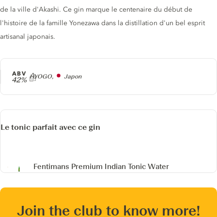
de la ville d'Akashi. Ce gin marque le centenaire du début de
l'histoire de la famille Yonezawa dans la distillation d'un bel esprit
artisanal japonais.
ABV
Producteur
HYOGO,
Japon
42%
Le tonic parfait avec ce gin
Fentimans Premium Indian Tonic Water
Join the club to know more!