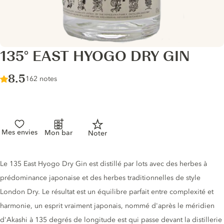
135° EAST HYOGO DRY GIN
Score :
8.5
/ 10
162 notes
Mes envies
Mon bar
Noter
Description du gin
Le 135 East Hyogo Dry Gin est distillé par lots avec des herbes à
prédominance japonaise et des herbes traditionnelles de style
London Dry. Le résultat est un équilibre parfait entre complexité et
harmonie, un esprit vraiment japonais, nommé d'après le méridien
d'Akashi à 135 degrés de longitude est qui passe devant la distillerie