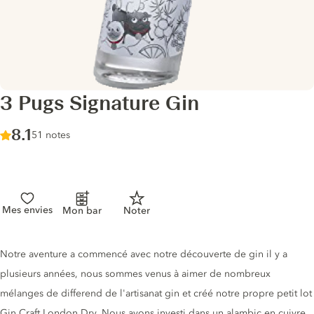
3 Pugs Signature Gin
Score :
8.1
/ 10
51 notes
Mes envies
Mon bar
Noter
Description du gin
Notre aventure a commencé avec notre découverte de gin il y a
plusieurs années, nous sommes venus à aimer de nombreux
mélanges de differend de l'artisanat gin et créé notre propre petit lot
Gin Craft London Dry. Nous avons investi dans un alambic en cuivre