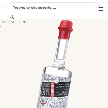
PASSER AU CONTENU
Trouvez un gin, un tonic, …
Me
GINVENTORY
Rechercher
3 PUGS SIGNATURE GIN
ACCUEIL
GINS