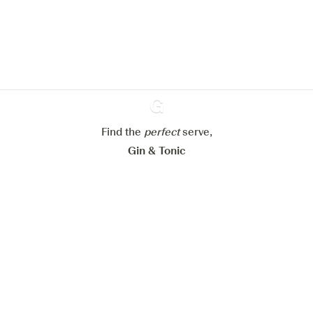
En savoir plus sur
notre politique de gestion des
cookies
Paramétrer mes cookies
Refuser tout
Accepter tout
Find the
perfect
Ginventory
serve,
Gin & Tonic
News
Contact
Privacy Policy
Tous nos gins