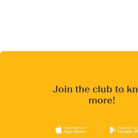
Join the club to k
more!
Disponible sur l’
Disponible su
App Store
Google P