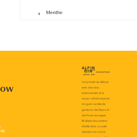
Menthe
now
r
lay