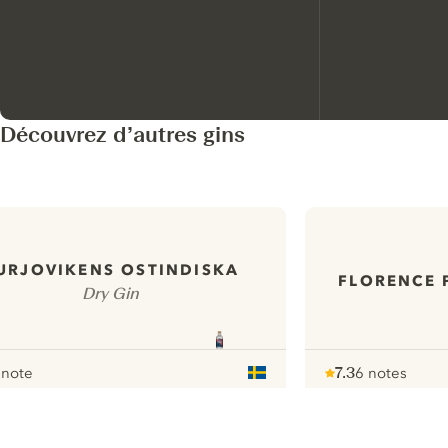
Découvrez d’autres gins
URJOVIKENS OSTINDISKA
FLORENCE 
Dry Gin
 note
7.3
6 notes
our
Note :
/ 10
pour
ui.nextImg