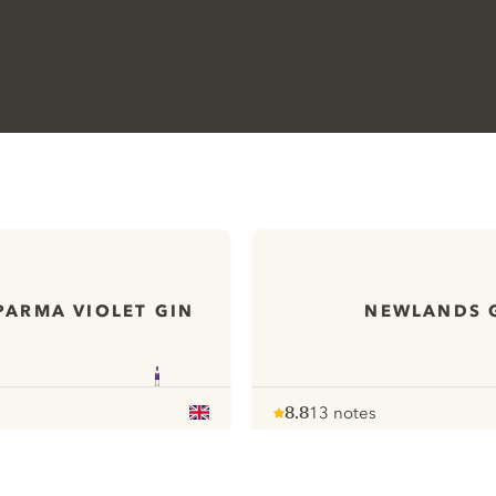
PARMA VIOLET GIN
NEWLANDS 
8.8
13 notes
Note :
/ 10
pour