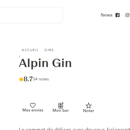
News
Face
ALPIN GIN
ACCUEIL
GINS
Alpin Gin
Score :
8.7
/ 10
54 notes
Mes envies
Mon bar
Noter
Description du gin
Le sommet de délices avec douceur, balanciert