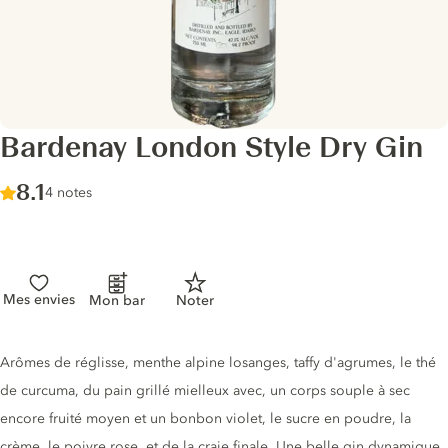
Bardenay London Style Dry Gin
Score :
8.1
/ 10
4 notes
Mes envies
Mon bar
Noter
Description du gin
Arômes de réglisse, menthe alpine losanges, taffy d'agrumes, le thé
de curcuma, du pain grillé mielleux avec, un corps souple à sec
encore fruité moyen et un bonbon violet, le sucre en poudre, la
crème, le poivre rose, et de la craie finale. Une belle gin dynamique