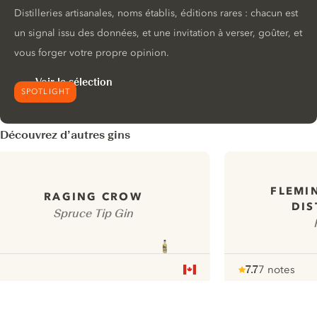
Distilleries artisanales, noms établis, éditions rares : chacun est
un signal issu des données, et une invitation à verser, goûter, et
vous forger votre propre opinion.
Voir la sélection
SPOTLIGHT
Découvrez d’autres gins
FLEMI
RAGING CROW
DIS
Spruce Tip Gin
7.7
7 notes
Note :
/ 10
pour
ui.nextImg