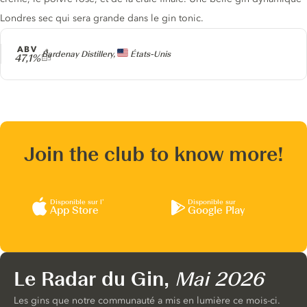
Londres sec qui sera grande dans le gin tonic.
ABV
Producteur
Bardenay Distillery,
États-Unis
47,1%
Join the club to know more!
Disponible sur l’
Disponible sur
App Store
Google Play
Le Radar du Gin,
Mai 2026
Les gins que notre communauté a mis en lumière ce mois-ci.