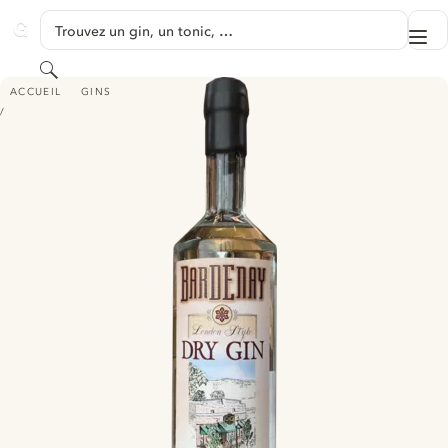
PASSER AU CONTENU
Trouvez un gin, un tonic, …
Me
GINVENTORY
Rechercher
BARDENAY LONDON STYLE DRY GIN
ACCUEIL
GINS