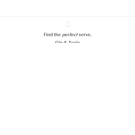
Paramétrer mes cookies
Refuser tout
Accepter tout
Find the
perfect
Ginventory
serve,
Gin & Tonic
News
Contact
Privacy Policy
Tous nos gins
Préférences Cookies