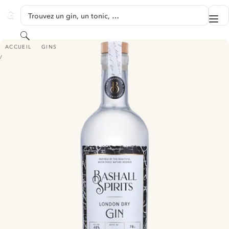
PASSER AU CONTENU
Trouvez un gin, un tonic, …
Me
GINVENTORY
Rechercher
BASHALL SPIRITS LONDON DRY GIN
ACCUEIL
GINS