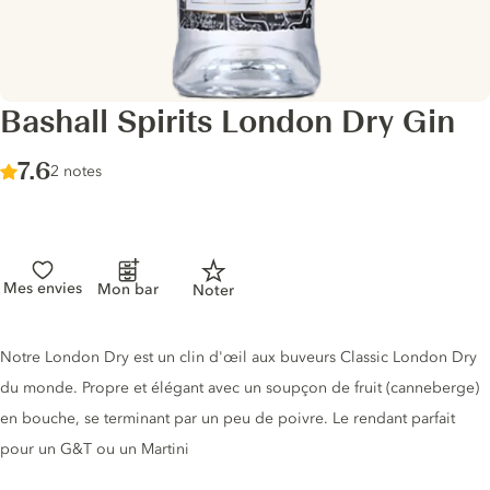
Bashall Spirits London Dry Gin
Score :
7.6
/ 10
2 notes
Mes envies
Mon bar
Noter
Description du gin
Notre London Dry est un clin d'œil aux buveurs Classic London Dry
du monde. Propre et élégant avec un soupçon de fruit (canneberge)
en bouche, se terminant par un peu de poivre. Le rendant parfait
pour un G&T ou un Martini