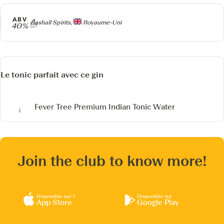
ABV
Producteur
Bashall Spirits,
Royaume-Uni
40%
Le tonic parfait avec ce gin
Fever Tree Premium Indian Tonic Water
Join the club to know more!
Disponible sur l’
Disponible sur
App Store
Google Play