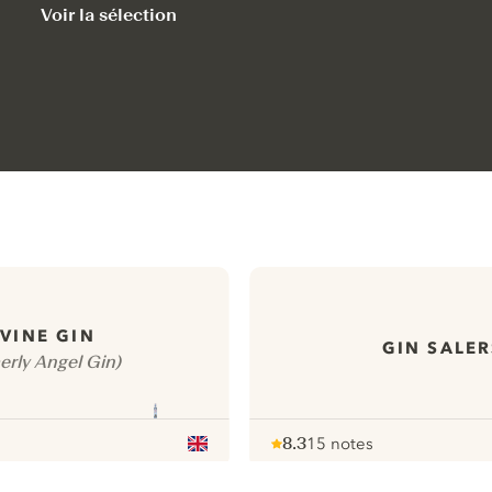
Voir la sélection
IVINE GIN
GIN SALER
erly Angel Gin)
8.3
15 notes
Note :
/ 10
pour