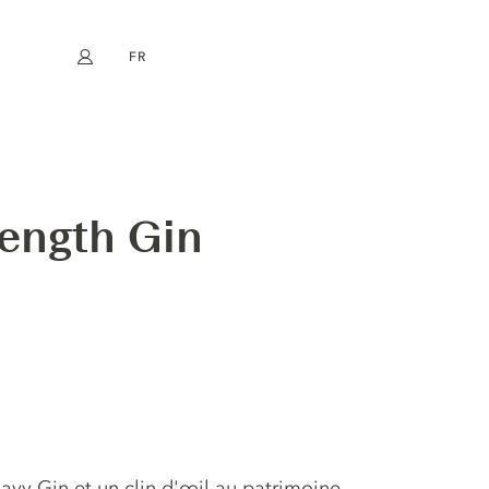
FR
Mon compte
book
Instagram
EN
DE
NL
ES
rength Gin
Navy Gin et un clin d'œil au patrimoine