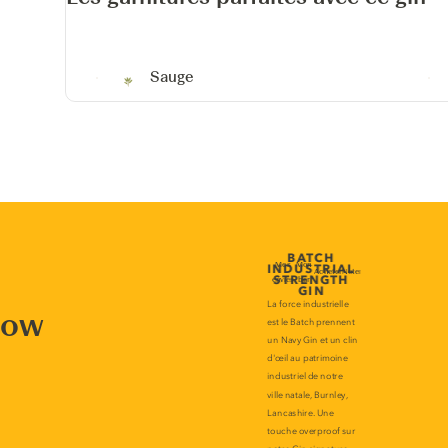
Sauge
now