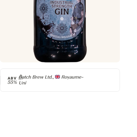
Producteur
Batch Brew Ltd.,
Royaume-
ABV
55%
Uni