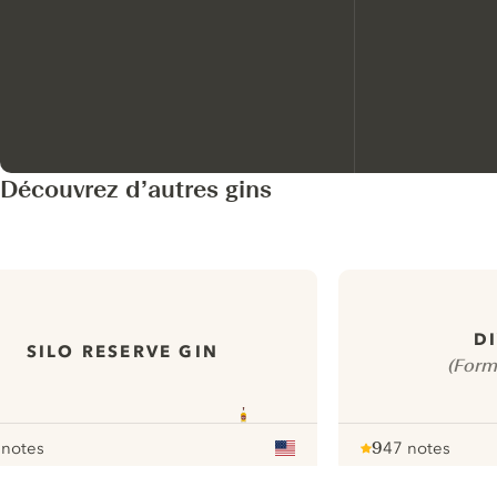
Découvrez d’autres gins
D
SILO RESERVE GIN
(Form
 notes
9
47 notes
our
Note :
/ 10
pour