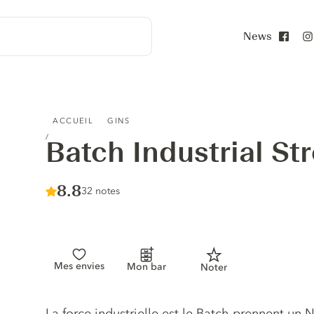
News
Face
BATCH INDUSTRIAL STRENGTH GIN
ACCUEIL
GINS
Batch Industrial St
Score :
8.8
/ 10
32 notes
Mes envies
Mon bar
Noter
Description du gin
La force industrielle est le Batch prennent un 