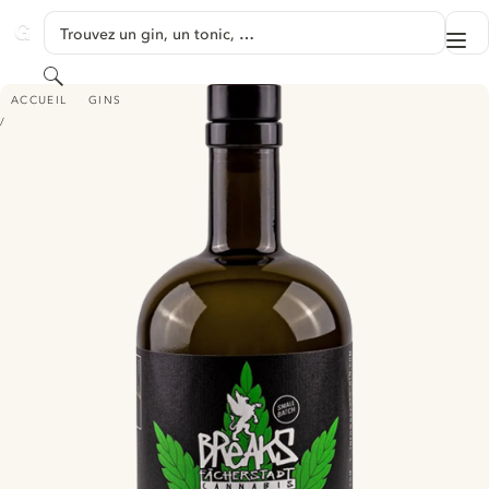
PASSER AU CONTENU
Trouvez un gin, un tonic, …
Me
GINVENTORY
Rechercher
BREAKS FÄCHERSTADT CANNABIS GIN
ACCUEIL
GINS