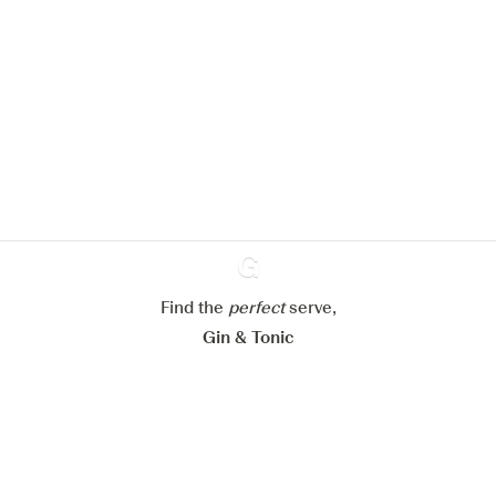
Nous aimerions utiliser des cookies
pour améliorer l’expérience de notre
site web.
En savoir plus sur
notre politique de gestion des
cookies
Paramétrer mes cookies
Refuser tout
Accepter tout
Find the
perfect
Ginventory
serve,
Gin & Tonic
News
Contact