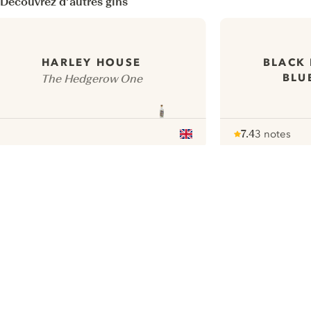
Découvrez d’autres gins
BLACK
HARLEY HOUSE
BLU
The Hedgerow One
7.4
3 notes
Note :
/ 10
pour
ui.nextImg