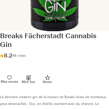
Breaks Fächerstadt Cannabis
Gin
Score :
8.2
/ 10
48 notes
Mes envies
Mon bar
Noter
Description du gin
La dernière création gin de la maison de Breaks laisse de nombreux
yeux émerveillés - Oui, on distille vraiment avec du chanvre. Le