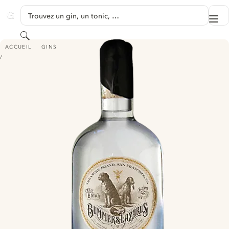
PASSER AU CONTENU
Trouvez un gin, un tonic, …
Me
GINVENTORY
Rechercher
BUMMER & LAZARUS GIN
ACCUEIL
GINS