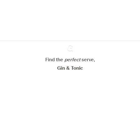
site web.
En savoir plus sur
notre politique de gestion des
cookies
Paramétrer mes cookies
Refuser tout
Accepter tout
Find the
perfect
Ginventory
serve,
Gin & Tonic
News
Contact
Privacy Policy
Tous nos gins