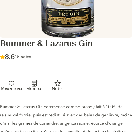
Bummer & Lazarus Gin
Score :
8.6
/ 10
15 notes
Mes envies
Mon bar
Noter
Description du gin
Bummer & Lazarus Gin commence comme brandy fait à 100% de
raisins californie, puis est redistillé avec des baies de genièvre, racine
d'iris, les graines de coriandre, angelica racine, écorce d'orange
amère, zeste de citron, écorce de cannelle et de racine de réglisse.