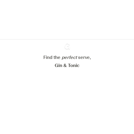
site web.
En savoir plus sur
notre politique de gestion des
cookies
Paramétrer mes cookies
Refuser tout
Accepter tout
Find the
perfect
Ginventory
serve,
Gin & Tonic
News
Contact
Privacy Policy
Tous nos gins