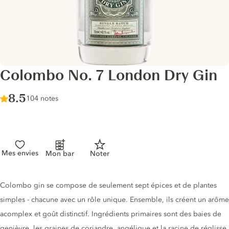
Colombo No. 7 London Dry Gin
Score :
8.5
/ 10
104 notes
Mes envies
Mon bar
Noter
Description du gin
Colombo gin se compose de seulement sept épices et de plantes
simples - chacune avec un rôle unique. Ensemble, ils créent un arôme
acomplex et goût distinctif. Ingrédients primaires sont des baies de
genièvre, les graines de coriandre, angélique et la racine de réglisse.