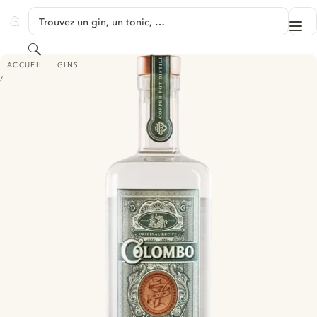
PASSER AU CONTENU
Trouvez un gin, un tonic, …
Me
GINVENTORY
Rechercher
COLOMBO NO. 7 LONDON DRY GIN
ACCUEIL
GINS