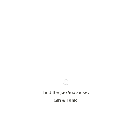
Nous aimerions utiliser des cookies
pour améliorer l’expérience de notre
site web.
En savoir plus sur
notre politique de gestion des
cookies
Paramétrer mes cookies
Refuser tout
Accepter tout
Find the
perfect
Ginventory
serve,
Gin & Tonic
News