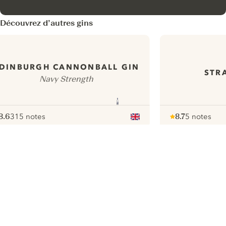
Découvrez d’autres gins
DINBURGH CANNONBALL GIN
STR
Navy Strength
8.6
315 notes
8.7
5 notes
ote :
 10
pour
Note :
/ 10
pour
ui.nextImg