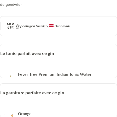
de genévrier.
ABV
Producteur
Copenhagen Distillery,
Danemark
41%
Le tonic parfait avec ce gin
Fever Tree Premium Indian Tonic Water
La garniture parfaite avec ce gin
Orange