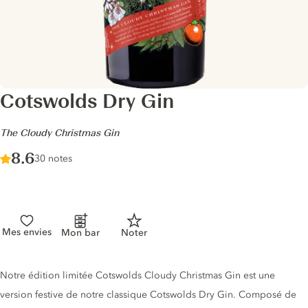
Cotswolds Dry Gin
-
The Cloudy Christmas Gin
Score :
8.6
/ 10
30 notes
Mes envies
Mon bar
Noter
Description du gin
Notre édition limitée Cotswolds Cloudy Christmas Gin est une
version festive de notre classique Cotswolds Dry Gin. Composé de