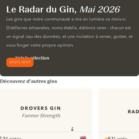
Le Radar du Gin,
Mai 2026
Les gins que notre communauté a mis en lumière ce mois-ci.
Distilleries artisanales, noms établis, éditions rares : chacun est
un signal issu des données, et une invitation à verser, goûter, et
vous forger votre propre opinion.
Voir la sélection
SPOTLIGHT
Découvrez d’autres gins
DROVERS GIN
RAD
Farmer Strength
7.3
4 notes
8.1
1 note