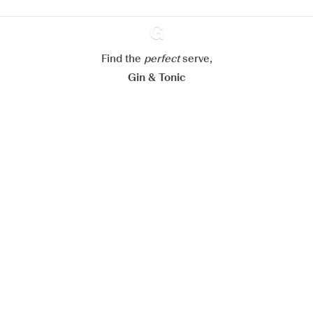
Paramétrer mes cookies
Refuser tout
Accepter tout
Find the
perfect
Ginventory
serve,
Gin & Tonic
News
Contact
Privacy Policy
Tous nos gins
Préférences Cookies
Disponible sur l’
Disponible sur