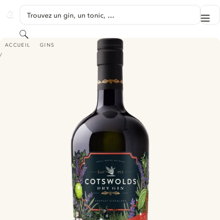
PASSER AU CONTENU
Trouvez un gin, un tonic, …
Me
GINVENTORY
Rechercher
COTSWOLDS DRY GIN - THE CLOUDY CHRISTMAS GIN
ACCUEIL
GINS