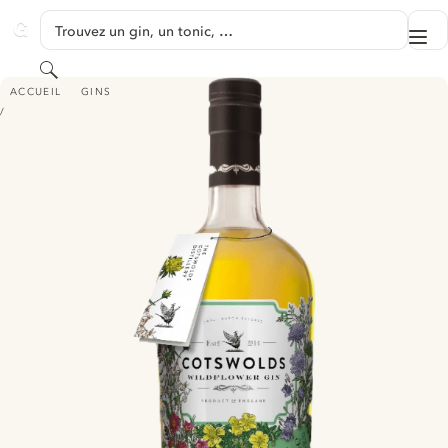
PASSER AU CONTENU
Trouvez un gin, un tonic, …
Me
GINVENTORY
Rechercher
COTSWOLDS WILDFLOWER GIN NO. 2
ACCUEIL
GINS