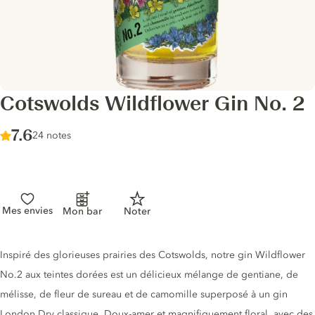
Cotswolds Wildflower Gin No. 2
Score :
7.6
/ 10
24 notes
Mes envies
Mon bar
Noter
Description du gin
Inspiré des glorieuses prairies des Cotswolds, notre gin Wildflower
No.2 aux teintes dorées est un délicieux mélange de gentiane, de
mélisse, de fleur de sureau et de camomille superposé à un gin
London Dry classique. Doux-amer et magnifiquement floral, avec des