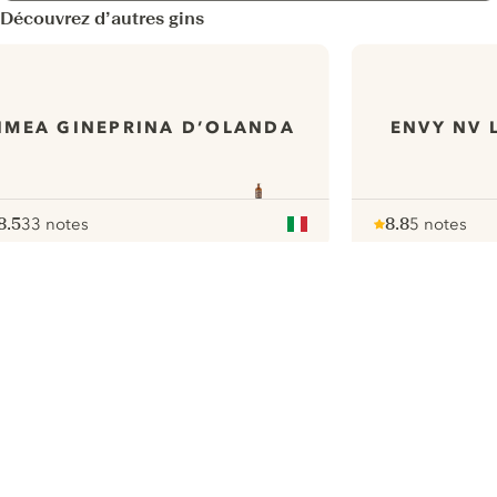
Découvrez d’autres gins
IMEA GINEPRINA D’OLANDA
ENVY NV 
8.5
33 notes
8.8
5 notes
ote :
 10
pour
Note :
/ 10
pour
ui.nextImg