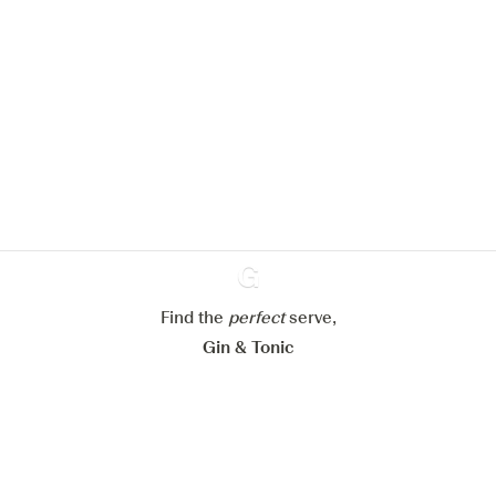
Nous aimerions utiliser des cookies
pour améliorer l’expérience de notre
site web.
En savoir plus sur
notre politique de gestion des
cookies
Paramétrer mes cookies
Refuser tout
Accepter tout
Find the
perfect
Ginventory
serve,
Gin & Tonic
News
Contact