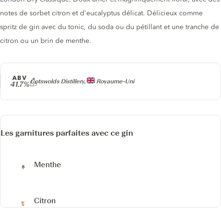
notes de sorbet citron et d'eucalyptus délicat. Délicieux comme
spritz de gin avec du tonic, du soda ou du pétillant et une tranche de
citron ou un brin de menthe.
ABV
Producteur
Cotswolds Distillery,
Royaume-Uni
41.7%
Les garnitures parfaites avec ce gin
Menthe
Citron