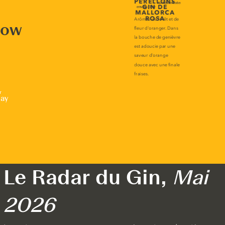
now
r
lay
Le Radar du Gin,
Mai
2026