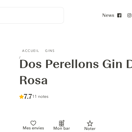
News
Face
DOS PERELLONS GIN DE MALLORCA ROSA
ACCUEIL
GINS
Dos Perellons Gin 
Rosa
Score :
7.7
/ 10
11 notes
Mes envies
Mon bar
Noter