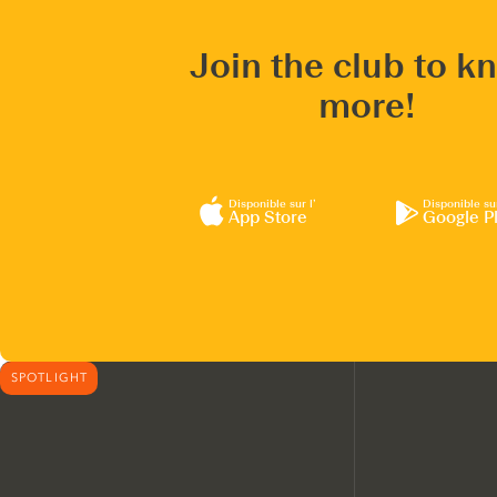
Join the club to k
more!
Disponible sur l’
Disponible su
App Store
Google P
SPOTLIGHT