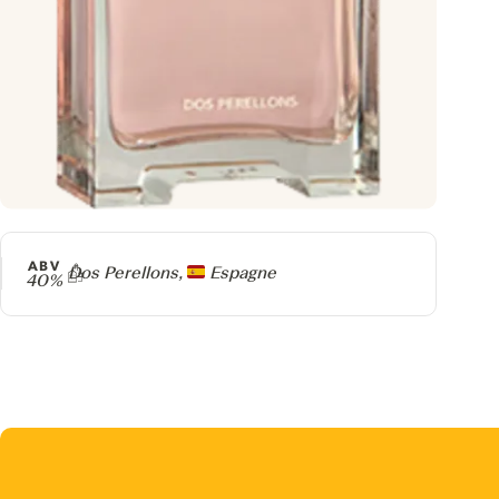
ABV
Producteur
Dos Perellons,
Espagne
40%