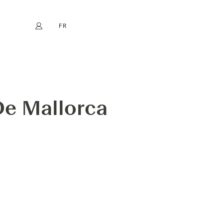
FR
Mon compte
book
Instagram
EN
DE
NL
ES
De Mallorca