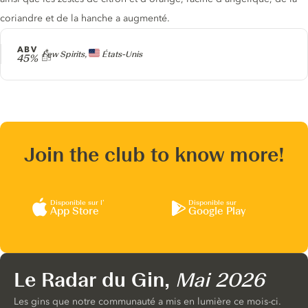
coriandre et de la hanche a augmenté.
ABV
Producteur
Few Spirits,
États-Unis
45%
Join the club to know more!
Disponible sur l’
Disponible sur
App Store
Google Play
Le Radar du Gin,
Mai 2026
Les gins que notre communauté a mis en lumière ce mois-ci.