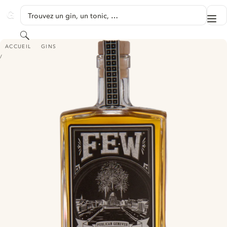
PASSER AU CONTENU
Trouvez un gin, un tonic, …
Me
GINVENTORY
Rechercher
FEW PUBLICAN GIN
ACCUEIL
GINS