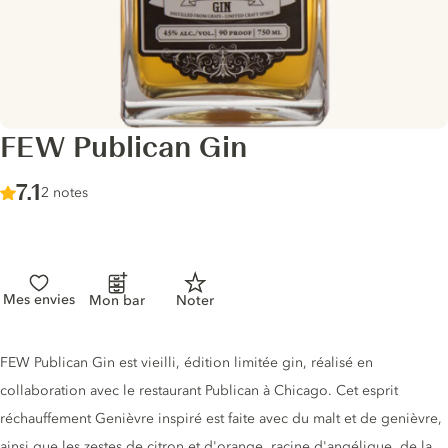
FEW Publican Gin
Score :
7.1
/ 10
2 notes
Mes envies
Mon bar
Noter
Description du gin
FEW Publican Gin est vieilli, édition limitée gin, réalisé en
collaboration avec le restaurant Publican à Chicago. Cet esprit
réchauffement Genièvre inspiré est faite avec du malt et de genièvre,
ainsi que les zestes de citron et d'orange, racine d'angélique, de la