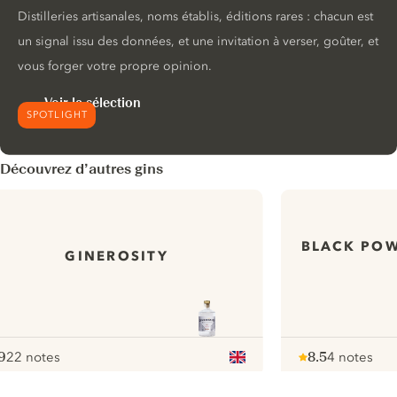
Distilleries artisanales, noms établis, éditions rares : chacun est
un signal issu des données, et une invitation à verser, goûter, et
vous forger votre propre opinion.
Voir la sélection
SPOTLIGHT
Découvrez d’autres gins
BLACK PO
GINEROSITY
9
22 notes
8.5
4 notes
ote :
 10
pour
Note :
/ 10
pour