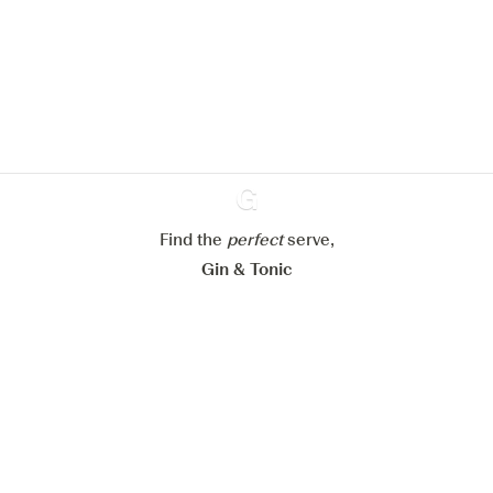
site web.
En savoir plus sur
notre politique de gestion des
cookies
Paramétrer mes cookies
Refuser tout
Accepter tout
Find the
perfect
Ginventory
serve,
Gin & Tonic
News
Contact
Privacy Policy