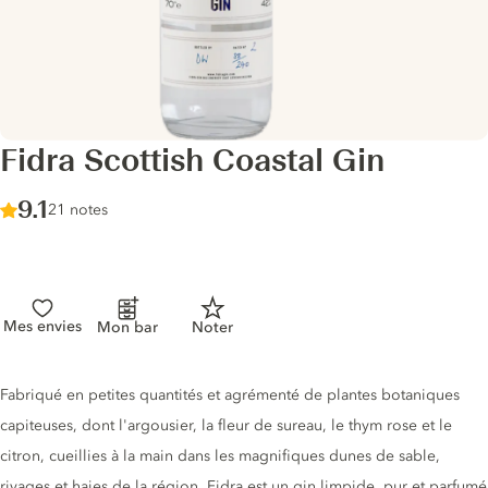
Fidra Scottish Coastal Gin
Score :
9.1
/ 10
21 notes
Mes envies
Mon bar
Noter
Description du gin
Fabriqué en petites quantités et agrémenté de plantes botaniques
capiteuses, dont l'argousier, la fleur de sureau, le thym rose et le
citron, cueillies à la main dans les magnifiques dunes de sable,
rivages et haies de la région, Fidra est un gin limpide, pur et parfumé