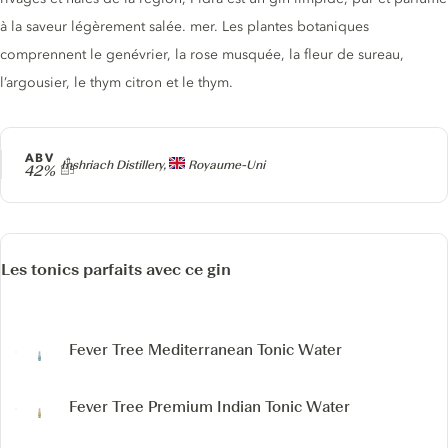
à la saveur légèrement salée. mer. Les plantes botaniques
comprennent le genévrier, la rose musquée, la fleur de sureau,
l’argousier, le thym citron et le thym.
ABV
Producteur
Inshriach Distillery,
Royaume-Uni
42%
Les tonics parfaits avec ce gin
Fever Tree Mediterranean Tonic Water
Fever Tree Premium Indian Tonic Water