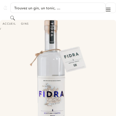
PASSER AU CONTENU
Trouvez un gin, un tonic, …
Me
GINVENTORY
Rechercher
FIDRA SCOTTISH COASTAL GIN
ACCUEIL
GINS