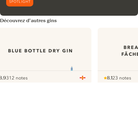
SPOTLIGHT
Découvrez d’autres gins
BREA
BLUE BOTTLE DRY GIN
FÄCH
8.9
312 notes
8.1
23 notes
ote :
 10
pour
Note :
/ 10
pour
ui.nextImg