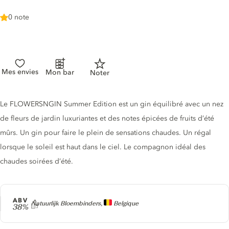
0 note
Mes envies
Mon bar
Noter
Description du gin
Le FLOWERSNGIN Summer Edition est un gin équilibré avec un nez
de fleurs de jardin luxuriantes et des notes épicées de fruits d’été
mûrs. Un gin pour faire le plein de sensations chaudes. Un régal
lorsque le soleil est haut dans le ciel. Le compagnon idéal des
chaudes soirées d’été.
ABV
Producteur
Natuurlijk Bloembinders,
Belgique
38%