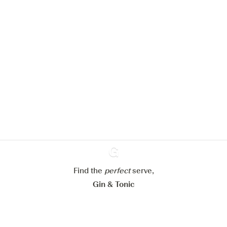
Nous aimerions utiliser des cookies
pour améliorer l’expérience de notre
site web.
En savoir plus sur
notre politique de gestion des
cookies
Paramétrer mes cookies
Refuser tout
Accepter tout
Find the
perfect
Ginventory
serve,
Gin & Tonic
News