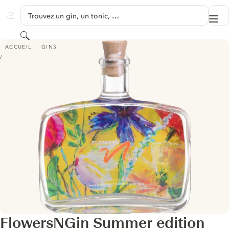
PASSER AU CONTENU
Trouvez un gin, un tonic, …
Me
GINVENTORY
Rechercher
FLOWERSNGIN SUMMER EDITION
ACCUEIL
GINS
FlowersNGin Summer edition