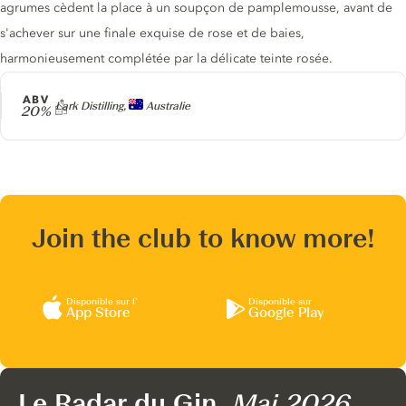
agrumes cèdent la place à un soupçon de pamplemousse, avant de
s'achever sur une finale exquise de rose et de baies,
harmonieusement complétée par la délicate teinte rosée.
ABV
Producteur
Lark Distilling,
Australie
20%
Join the club to know more!
Disponible sur l’
Disponible sur
App Store
Google Play
Le Radar du Gin,
Mai 2026