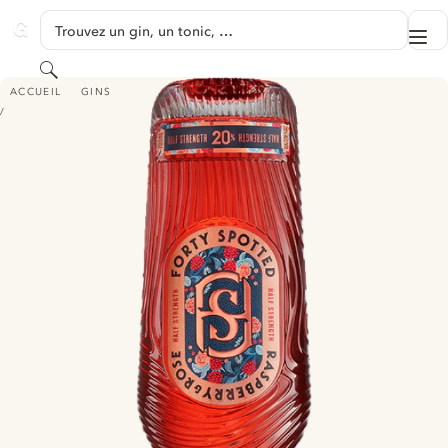
PASSER AU CONTENU
Trouvez un gin, un tonic, …
Me
GINVENTORY
Rechercher
FORTY SPOTTED - RASPBERRY & ROSE
ACCUEIL
GINS