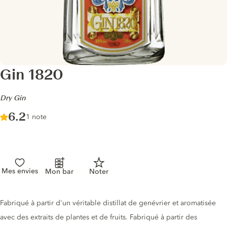
Gin 1820
-
Dry Gin
Score :
6.2
/ 10
1 note
Mes envies
Mon bar
Noter
Description du gin
Fabriqué à partir d'un véritable distillat de genévrier et aromatisée
avec des extraits de plantes et de fruits. Fabriqué à partir des