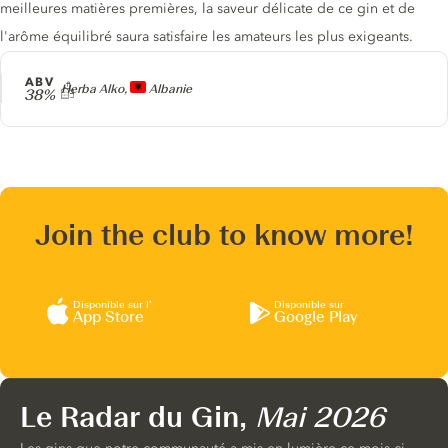
meilleures matières premières, la saveur délicate de ce gin et de
l'arôme équilibré saura satisfaire les amateurs les plus exigeants.
ABV
Producteur
Herba Alko,
Albanie
38%
Join the club to know more!
Disponible sur l’
Disponible sur
App Store
Google Play
Le Radar du Gin,
Mai 2026