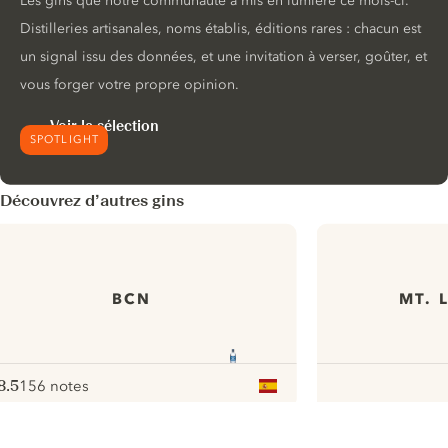
Les gins que notre communauté a mis en lumière ce mois-ci.
Distilleries artisanales, noms établis, éditions rares : chacun est
un signal issu des données, et une invitation à verser, goûter, et
vous forger votre propre opinion.
Voir la sélection
SPOTLIGHT
Découvrez d’autres gins
BCN
MT. 
8.5
156 notes
ote :
 10
pour
ui.nextImg