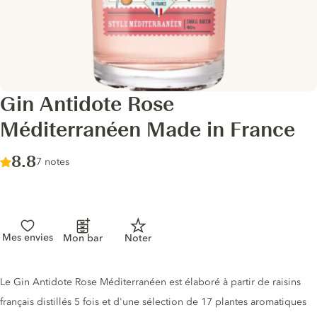
Gin Antidote Rose
Méditerranéen Made in France
Score :
8.8
/ 10
7 notes
Mes envies
Mon bar
Noter
Description du gin
Le Gin Antidote Rose Méditerranéen est élaboré à partir de raisins
français distillés 5 fois et d'une sélection de 17 plantes aromatiques