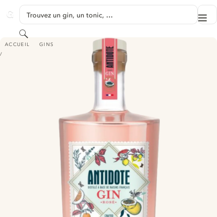
PASSER AU CONTENU
Trouvez un gin, un tonic, …
Me
GINVENTORY
Rechercher
GIN ANTIDOTE ROSE MÉDITERRANÉEN MADE IN FRANCE
ACCUEIL
GINS