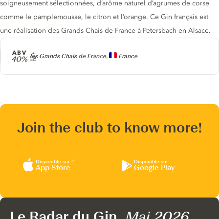
soigneusement sélectionnées, d’arôme naturel d’agrumes de corse
comme le pamplemousse, le citron et l’orange. Ce Gin français est
une réalisation des Grands Chais de France à Petersbach en Alsace.
ABV
Producteur
les Grands Chais de France,
France
40%
Join the club to know more!
Disponible sur l’
Disponible sur
App Store
Google Play
Le Radar du Gin,
Mai 2026