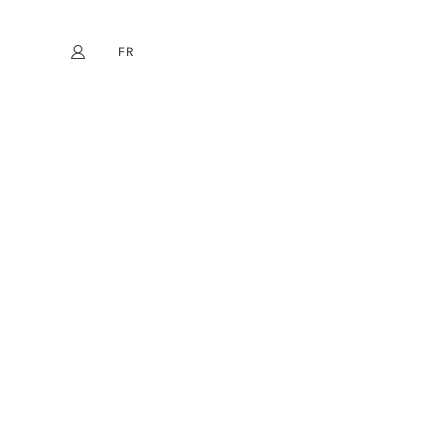
FR
Mon compte
book
Instagram
EN
DE
NL
ES