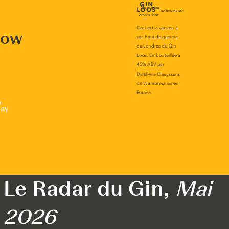
now
r
lay
Le Radar du Gin,
Mai
2026