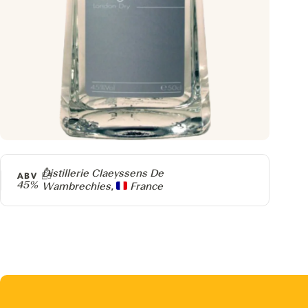
Producteur
Distillerie Claeyssens De
ABV
45%
Wambrechies,
France