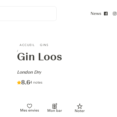
News
Face
GIN LOOS - LONDON DRY
ACCUEIL
GINS
Gin Loos
-
London Dry
Score :
8.6
/ 10
4 notes
Mes envies
Mon bar
Noter