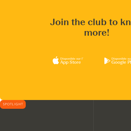
Join the club to k
more!
Disponible sur l’
Disponible su
App Store
Google P
SPOTLIGHT