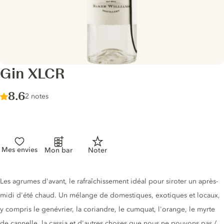
Gin XLCR
Score :
8.6
/ 10
2 notes
Mes envies
Mon bar
Noter
Description du gin
Les agrumes d'avant, le rafraîchissement idéal pour siroter un après-
midi d'été chaud. Un mélange de domestiques, exotiques et locaux,
y compris le genévrier, la coriandre, le cumquat, l'orange, le myrte
de cannelle, la cassia et d'autres choses que nous ne pouvons pas /