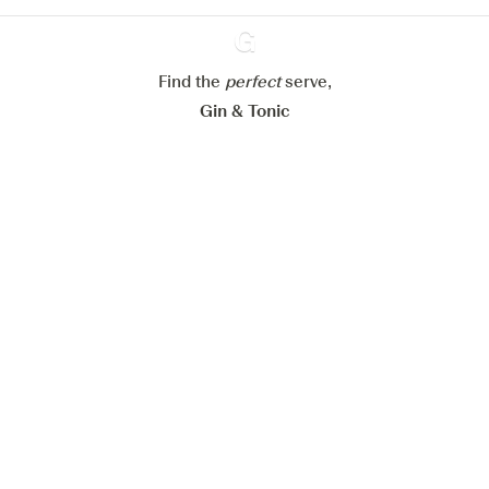
Paramétrer mes cookies
Refuser tout
Accepter tout
Find the
perfect
Ginventory
serve,
Gin & Tonic
News
Contact
Privacy Policy
Tous nos gins
Préférences Cookies
Disponible sur l’
Disponible sur