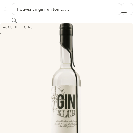
PASSER AU CONTENU
Trouvez un gin, un tonic, …
Me
GINVENTORY
Rechercher
GIN XLCR
ACCUEIL
GINS