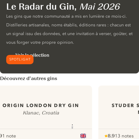
Le Radar du Gin,
Mai 2026
Les gins que notre communauté a mis en lumière ce mois-ci.
Distilleries artisanales, noms établis, éditions rares : chacun est
un signal issu des données, et une invitation à verser, goûter, et
vous forger votre propre opinion.
Voir la sélection
SPOTLIGHT
Découvrez d’autres gins
STUDER 
ORIGIN LONDON DRY GIN
Klanac, Croatia
9
1 note
8.9
13 notes