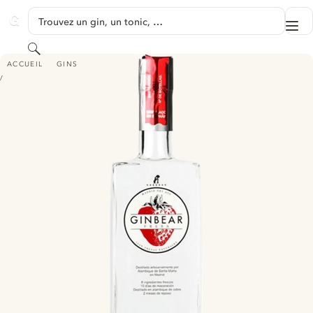
PASSER AU CONTENU
Trouvez un gin, un tonic, …
Me
GINVENTORY
Rechercher
GINBEAR FRESA
ACCUEIL
GINS