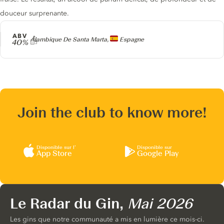
douceur surprenante.
ABV
Producteur
Alambique De Santa Marta,
Espagne
40%
Join the club to know more!
Disponible sur l’
Disponible sur
App Store
Google Play
Le Radar du Gin,
Mai 2026
Les gins que notre communauté a mis en lumière ce mois-ci.