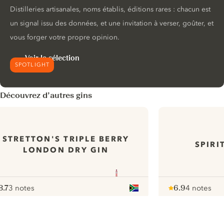
Distilleries artisanales, noms établis, éditions rares : chacun est
un signal issu des données, et une invitation à verser, goûter, et
vous forger votre propre opinion.
Voir la sélection
SPOTLIGHT
Découvrez d’autres gins
STRETTON'S TRIPLE BERRY
SPIRI
LONDON DRY GIN
8.7
3 notes
6.9
4 notes
ote :
 10
pour
Note :
/ 10
pour
ui.nextImg