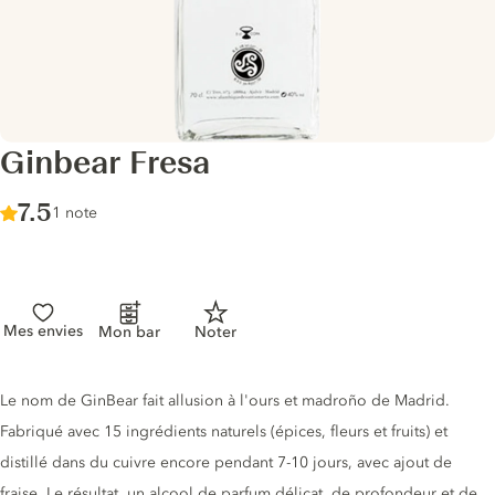
Ginbear Fresa
Score :
7.5
/ 10
1 note
Mes envies
Mon bar
Noter
Description du gin
Le nom de GinBear fait allusion à l'ours et madroño de Madrid.
Fabriqué avec 15 ingrédients naturels (épices, fleurs et fruits) et
distillé dans du cuivre encore pendant 7-10 jours, avec ajout de
fraise. Le résultat, un alcool de parfum délicat, de profondeur et de