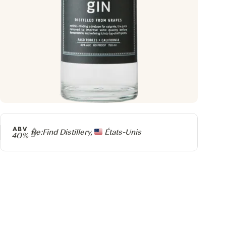
ABV
Producteur
Re:Find Distillery,
États-Unis
40%