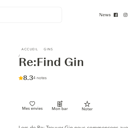
News
Face
RE:FIND GIN
ACCUEIL
GINS
Re:Find Gin
Score :
8.3
/ 10
4 notes
Mes envies
Mon bar
Noter
Description du gin
Lors de Re: Trouver Gin nous commençons ave