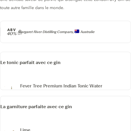
toute autre famille dans le monde.
ABV
Producteur
Margaret River Distilling Company,
Australie
40%
Le tonic parfait avec ce gin
Fever Tree Premium Indian Tonic Water
La garniture parfaite avec ce gin
Lime