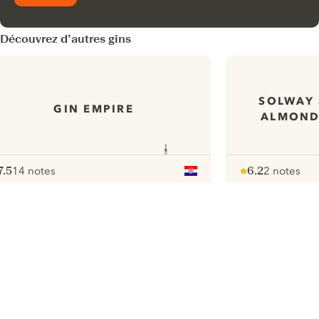
Découvrez d’autres gins
SOLWAY 
GIN EMPIRE
ALMOND
7.5
14 notes
6.2
2 notes
ote :
 10
pour
Note :
/ 10
pour
ui.nextImg