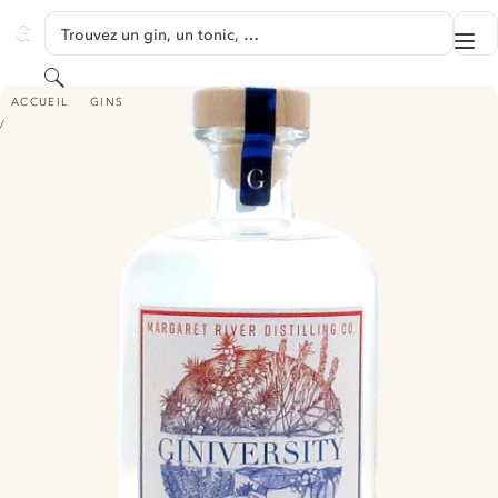
PASSER AU CONTENU
Trouvez un gin, un tonic, …
Me
GINVENTORY
Rechercher
GINIVERSITY LONDON DRY GIN
ACCUEIL
GINS