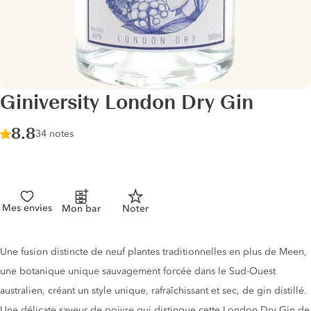
Giniversity London Dry Gin
Score :
8.8
/ 10
34 notes
Mes envies
Mon bar
Noter
Description du gin
Une fusion distincte de neuf plantes traditionnelles en plus de Meen,
une botanique unique sauvagement forcée dans le Sud-Ouest
australien, créant un style unique, rafraîchissant et sec, de gin distillé.
Une délicate saveur de poivre qui distingue cette London Dry Gin de