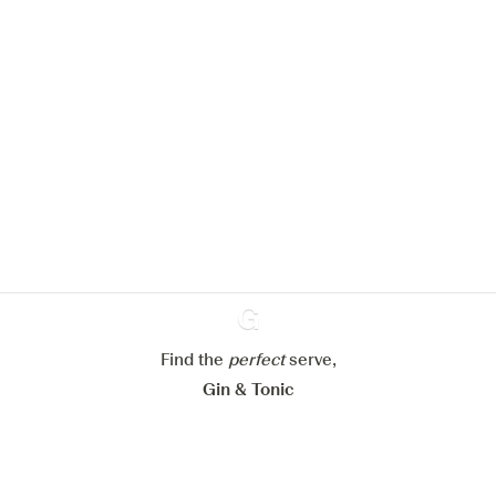
Nous aimerions utiliser des cookies
pour améliorer l’expérience de notre
site web.
En savoir plus sur
notre politique de gestion des
cookies
Paramétrer mes cookies
Refuser tout
Accepter tout
Find the
perfect
Ginventory
serve,
Gin & Tonic
News