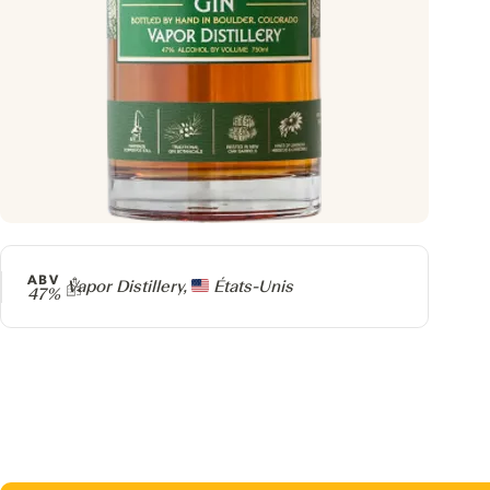
ABV
Producteur
Vapor Distillery,
États-Unis
47%