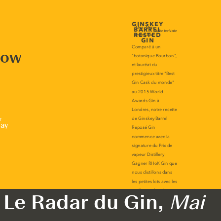
now
r
lay
Le Radar du Gin,
Mai