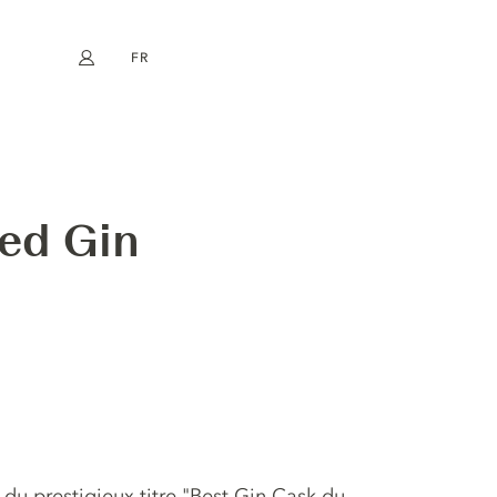
FR
Mon compte
book
Instagram
EN
DE
NL
ES
ted Gin
du prestigieux titre "Best Gin Cask du