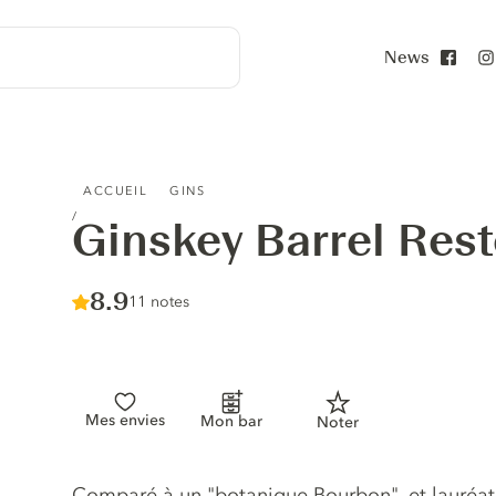
News
Face
GINSKEY BARREL RESTED GIN
ACCUEIL
GINS
Ginskey Barrel Res
Score :
8.9
/ 10
11 notes
Mes envies
Mon bar
Noter
Description du gin
Comparé à un "botanique Bourbon", et lauréat 