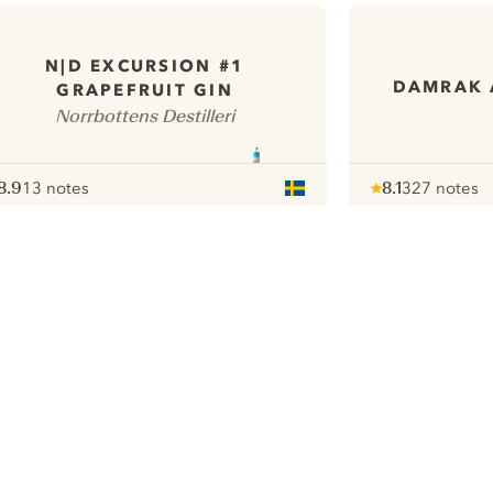
N|D EXCURSION #1
DAMRAK 
GRAPEFRUIT GIN
Norrbottens Destilleri
8.9
13 notes
8.1
327 notes
ote :
 10
pour
Note :
/ 10
pour
ui.nextImg