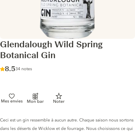
Glendalough Wild Spring
Botanical Gin
Score :
8.5
/ 10
34 notes
Mes envies
Mon bar
Noter
Description du gin
Ceci est un gin ressemble à aucun autre. Chaque saison nous sortons
dans les déserts de Wicklow et de fourrage. Nous choisissons ce qui