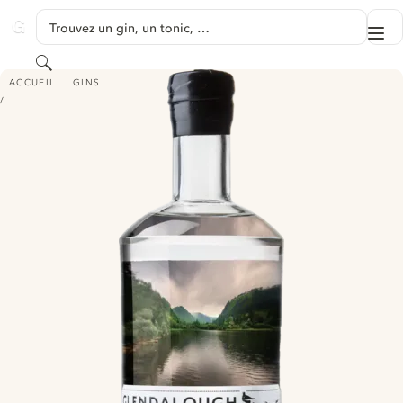
PASSER AU CONTENU
Trouvez un gin, un tonic, …
Me
GINVENTORY
Rechercher
GLENDALOUGH WILD SPRING BOTANICAL GIN
ACCUEIL
GINS