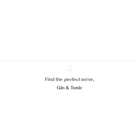
Nous aimerions utiliser des cookies
pour améliorer l’expérience de notre
site web.
En savoir plus sur
notre politique de gestion des
cookies
Paramétrer mes cookies
Refuser tout
Accepter tout
Find the
perfect
Ginventory
serve,
Gin & Tonic
News
Contact
Privacy Policy