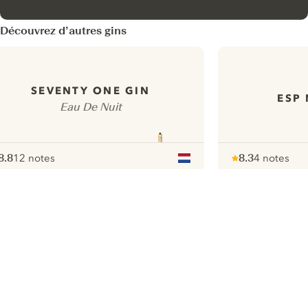
Découvrez d’autres gins
SEVENTY ONE GIN
ESP
Eau De Nuit
8.8
12 notes
8.3
4 notes
ote :
 10
pour
Note :
/ 10
pour
ui.nextImg