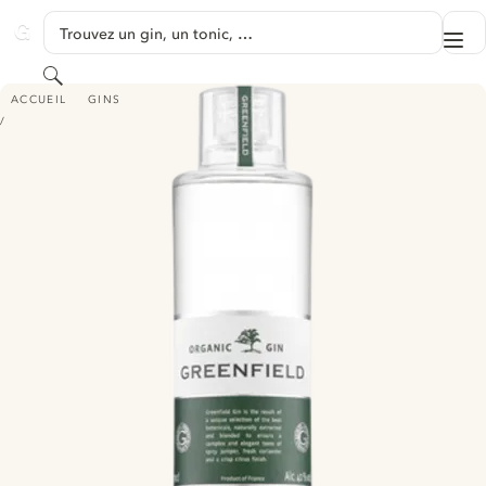
PASSER AU CONTENU
Trouvez un gin, un tonic, …
Me
GINVENTORY
Rechercher
GREENFIELD ORGANIC GIN
ACCUEIL
GINS