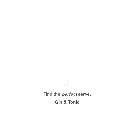
Nous aimerions utiliser des cookies
pour améliorer l’expérience de notre
site web.
En savoir plus sur
notre politique de gestion des
cookies
Paramétrer mes cookies
Refuser tout
Accepter tout
Find the
perfect
Ginventory
serve,
Gin & Tonic
News