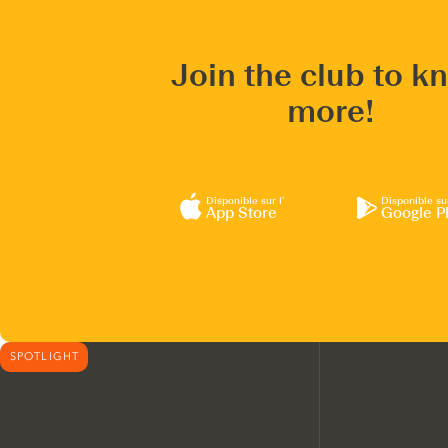
Join the club to k
more!
Disponible sur l’
Disponible su
App Store
Google P
SPOTLIGHT