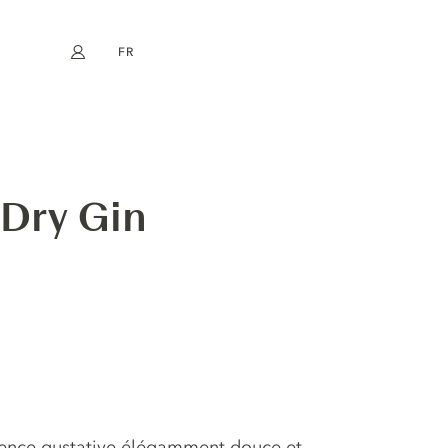
FR
Mon compte
book
Instagram
EN
DE
NL
ES
Dry Gin
ience gustative élégamment douce et