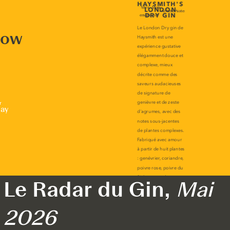
now
r
lay
Le Radar du Gin,
Mai
2026