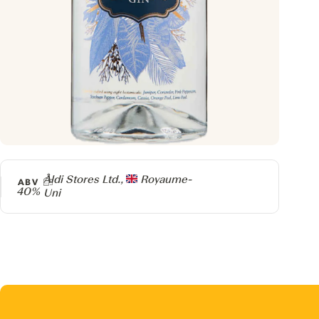
Producteur
Aldi Stores Ltd.,
Royaume-
ABV
40%
Uni