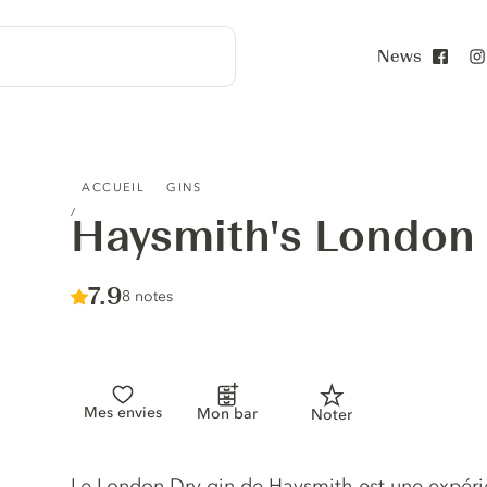
News
Face
HAYSMITH'S LONDON DRY GIN
ACCUEIL
GINS
Haysmith's London 
Score :
7.9
/ 10
8 notes
Mes envies
Mon bar
Noter
Description du gin
Le London Dry gin de Haysmith est une expér