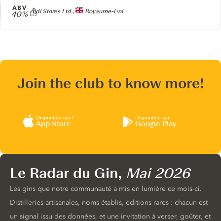
ABV
Producteur
Aldi Stores Ltd.,
Royaume-Uni
40%
Join the club to know more!
Disponible sur l’
Disponible sur
App Store
Google Play
Le Radar du Gin,
Mai 2026
Les gins que notre communauté a mis en lumière ce mois-ci.
Distilleries artisanales, noms établis, éditions rares : chacun est
un signal issu des données, et une invitation à verser, goûter, et