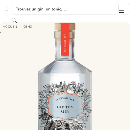
PASSER AU CONTENU
Trouvez un gin, un tonic, …
Me
GINVENTORY
Rechercher
HAYSMITH'S OLD TOM GIN
ACCUEIL
GINS