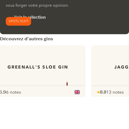
vous forger votre propre opinion.
Voir la sélection
SPOTLIGHT
Découvrez d’autres gins
GREENALL'S SLOE GIN
JAGG
6.9
6 notes
8.8
13 notes
ote :
 10
pour
Note :
/ 10
pour
ui.nextImg