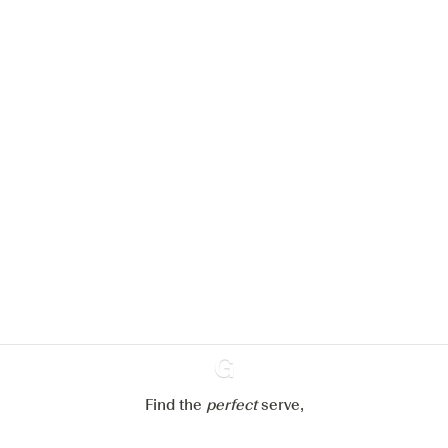
Nous aimerions utiliser des cookies
pour améliorer l’expérience de notre
site web.
En savoir plus sur
notre politique de gestion des
cookies
Paramétrer mes cookies
Refuser tout
Accepter tout
Find the
perfect
Ginventory
serve,
Gin & Tonic