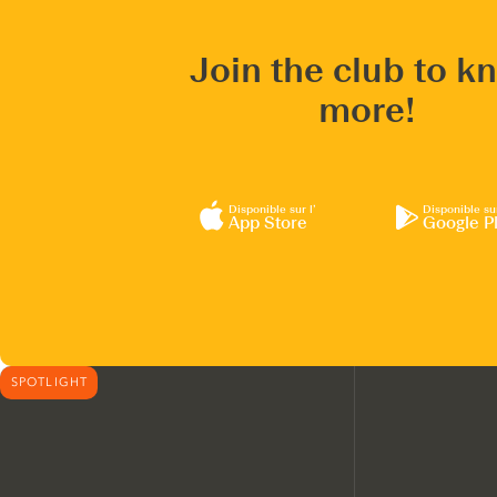
Join the club to k
more!
Disponible sur l’
Disponible su
App Store
Google P
SPOTLIGHT