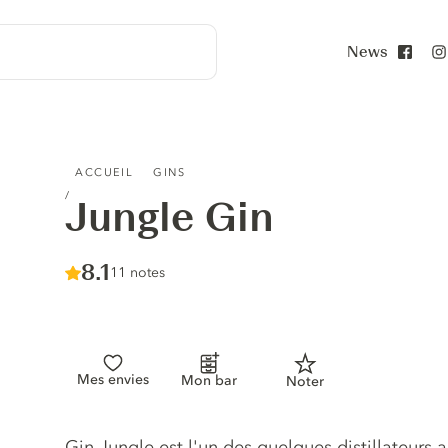
News
Face
JUNGLE GIN
ACCUEIL
GINS
Jungle Gin
Score :
8.1
/ 10
11 notes
Mes envies
Mon bar
Noter
Description du gin
Gin Jungle est l'un des quelques distillateurs a