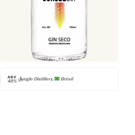
ABV
Producteur
Jungle Distillery,
Brésil
48%