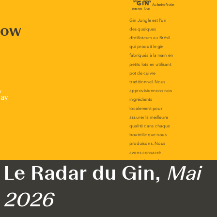
now
r
lay
Le Radar du Gin,
Mai
2026