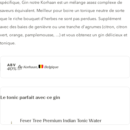
spécifique, Gin notre Korhaan est un mélange assez complexe de
saveurs équivalent. Meilleur pour boire un tonique neutre de sorte
que le riche bouquet d'herbes ne sont pas perdues. Supplément
avec des baies de genièvre ou une tranche d'agrumes (citron, citron
vert, orange, pamplemousse, ...) et vous obtenez un gin délicieux et
tonique.
ABV
Producteur
De Korhaan,
Belgique
40%
Le tonic parfait avec ce gin
Fever Tree Premium Indian Tonic Water