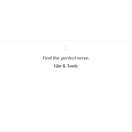
site web.
En savoir plus sur
notre politique de gestion des
cookies
Paramétrer mes cookies
Refuser tout
Accepter tout
Find the
perfect
Ginventory
serve,
Gin & Tonic
News
Contact
Privacy Policy
Tous nos gins