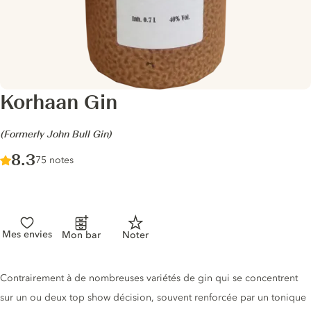
Korhaan Gin
-
(Formerly John Bull Gin)
Score :
8.3
/ 10
75 notes
Mes envies
Mon bar
Noter
Description du gin
Contrairement à de nombreuses variétés de gin qui se concentrent
sur un ou deux top show décision, souvent renforcée par un tonique