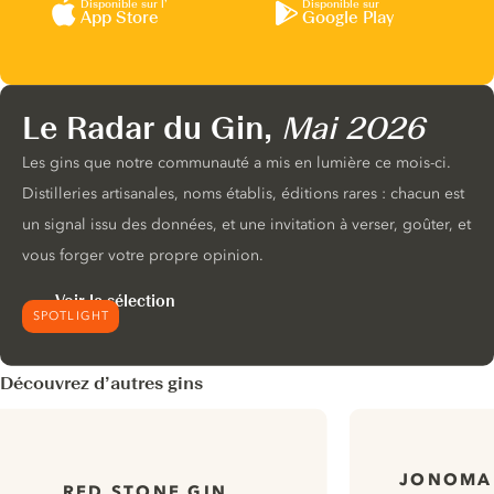
Disponible sur l’
Disponible sur
App Store
Google Play
Le Radar du Gin,
Mai 2026
Les gins que notre communauté a mis en lumière ce mois-ci.
Distilleries artisanales, noms établis, éditions rares : chacun est
un signal issu des données, et une invitation à verser, goûter, et
vous forger votre propre opinion.
Voir la sélection
SPOTLIGHT
Découvrez d’autres gins
JONOMAD
RED STONE GIN