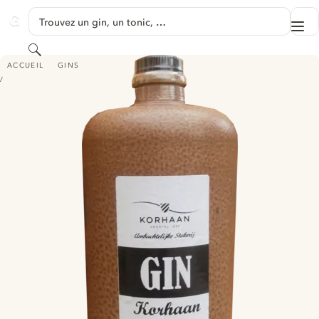
PASSER AU CONTENU
Trouvez un gin, un tonic, …
Me
GINVENTORY
Rechercher
KORHAAN GIN - (FORMERLY JOHN BULL GIN)
ACCUEIL
GINS