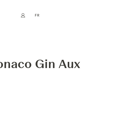
FR
Mon compte
book
Instagram
EN
DE
NL
ES
Monaco Gin Aux