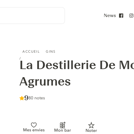
News
Face
LA DESTILLERIE DE MONACO GIN AUX AGRUMES
ACCUEIL
GINS
La Destillerie De 
Agrumes
Score :
9
/ 10
80 notes
Mes envies
Mon bar
Noter