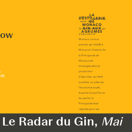
now
r
lay
Le Radar du Gin,
Mai