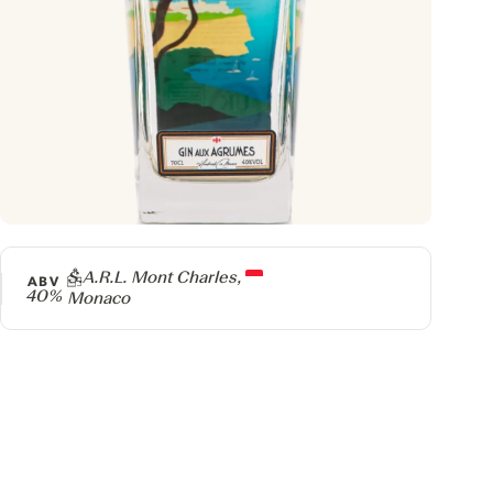
Producteur
S.A.R.L. Mont Charles,
ABV
40%
Monaco