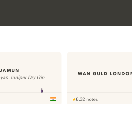
JAMUN
WAN GULD LONDON
yan Juniper Dry Gin
6.3
2 notes
Note :
/ 10
pour