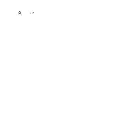
FR
Mon compte
book
Instagram
EN
DE
NL
ES