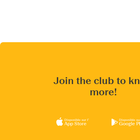
Join the club to k
more!
Disponible sur l’
Disponible su
App Store
Google P