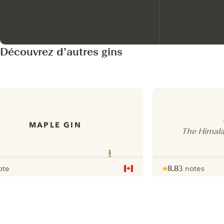
Découvrez d’autres gins
MAPLE GIN
The Himala
ote
8.8
3 notes
r
Note :
/ 10
pour
ui.nextImg