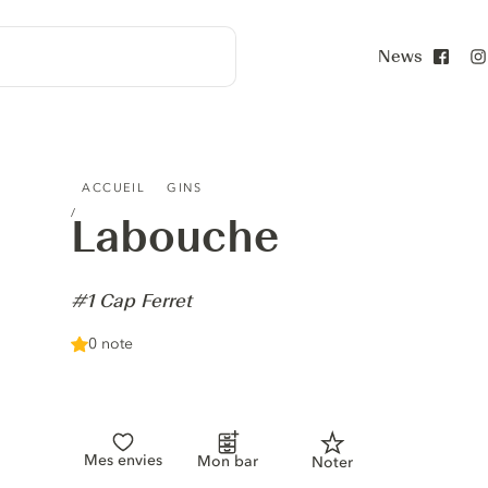
News
Face
LABOUCHE - #1 CAP FERRET
ACCUEIL
GINS
Labouche
-
#1 Cap Ferret
0 note
Mes envies
Mon bar
Noter