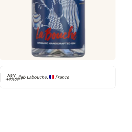
ABV
Producteur
Lab Labouche,
France
44%%