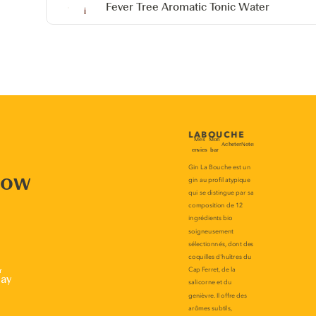
Fever Tree Aromatic Tonic Water
now
r
lay