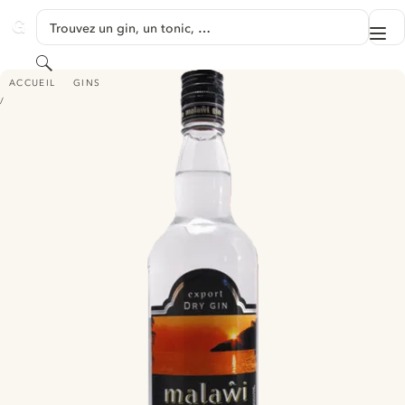
PASSER AU CONTENU
Trouvez un gin, un tonic, …
Me
GINVENTORY
Rechercher
MALAWI GIN
ACCUEIL
GINS