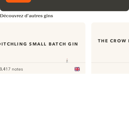
Découvrez d’autres gins
THE CROW 
DITCHLING SMALL BATCH GIN
8.4
17 notes
ote :
 10
pour
ui.nextImg