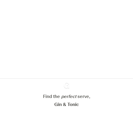
Nous aimerions utiliser des cookies
pour améliorer l’expérience de notre
site web.
En savoir plus sur
notre politique de gestion des
cookies
Paramétrer mes cookies
Refuser tout
Accepter tout
Find the
perfect
Ginventory
serve,
Gin & Tonic
News