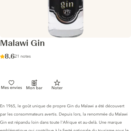
Malawi Gin
Score :
8.6
/ 10
21 notes
Mes envies
Mon bar
Noter
Description du gin
En 1965, le goût unique de propre Gin du Malawi a été découvert
par les consommateurs avertis. Depuis lors, la renommée du Malawi
Gin est répandu loin dans toute l'Afrique et au-delà. Une marque
emblématique qui contribue à la fierté nationale du tourisme sous le