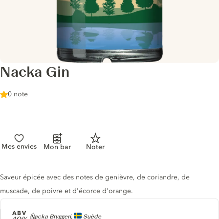
Nacka Gin
0 note
Mes envies
Mon bar
Noter
Description du gin
Saveur épicée avec des notes de genièvre, de coriandre, de
muscade, de poivre et d'écorce d'orange.
ABV
Producteur
Nacka Bryggeri,
Suède