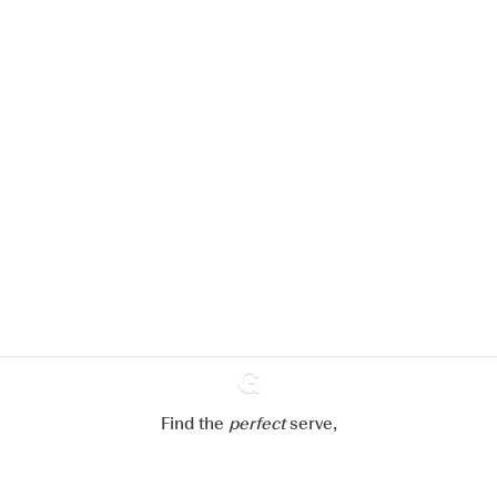
Nous aimerions utiliser des cookies
pour améliorer l’expérience de notre
site web.
En savoir plus sur
notre politique de gestion des
cookies
Paramétrer mes cookies
Refuser tout
Accepter tout
Find the
perfect
Ginventory
serve,
Gin & Tonic