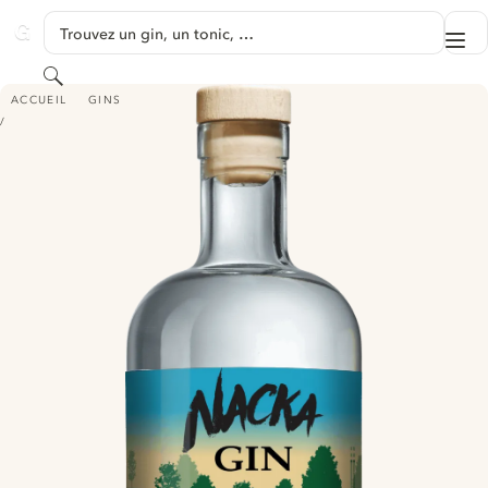
PASSER AU CONTENU
Trouvez un gin, un tonic, …
Me
GINVENTORY
Rechercher
NACKA GIN
ACCUEIL
GINS