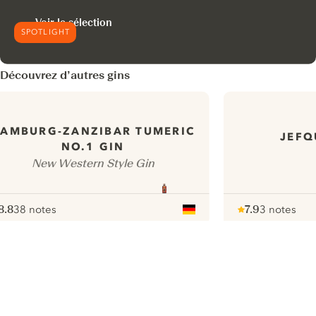
Voir la sélection
SPOTLIGHT
Découvrez d’autres gins
AMBURG-ZANZIBAR TUMERIC
JEFQ
NO.1 GIN
New Western Style Gin
8.8
38 notes
7.9
3 notes
ote :
 10
pour
Note :
/ 10
pour
ui.nextImg