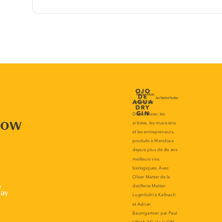
now
r
lay