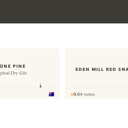
ONE PINE
EDEN MILL RED SN
ginal Dry Gin
8.6
4 notes
Note :
/ 10
pour