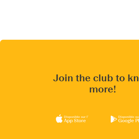
Join the club to k
more!
Disponible sur l’
Disponible su
App Store
Google P