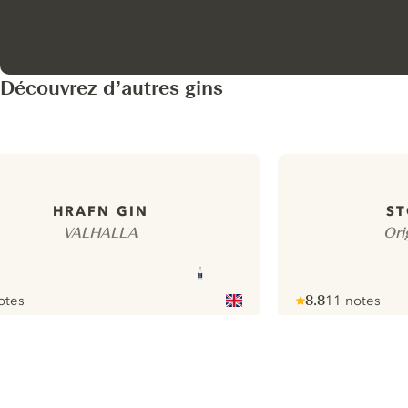
Découvrez d’autres gins
HRAFN GIN
ST
VALHALLA
Ori
otes
8.8
11 notes
r
Note :
/ 10
pour
ui.nextImg