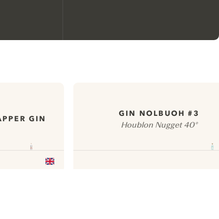
Nous aimerions utiliser des
cookies pour améliorer
l’expérience de notre site web.
En savoir plus sur
notre politique de gestion
GIN NOLBUOH #3
APPER GIN
Houblon Nugget 40°
des cookies
Paramétrer mes cookies
Refuser tout
Accepter tout