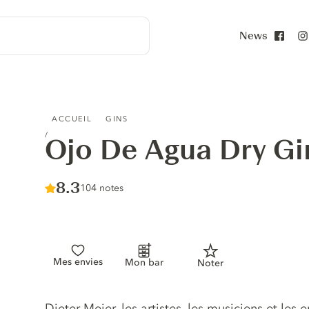
News
Face
OJO DE AGUA DRY GIN
ACCUEIL
GINS
Ojo De Agua Dry Gi
Score :
8.3
/ 10
104 notes
Mes envies
Mon bar
Noter
Description du gin
Dieter Meier, les artistes, les musiciens et le