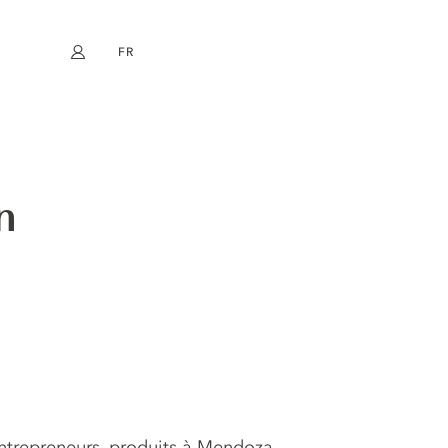
FR
Mon compte
book
Instagram
EN
DE
NL
ES
n
s entrepreneurs, produits à Mendoza