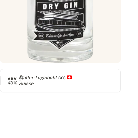
Producteur
Matter-Luginbühl AG,
ABV
43%
Suisse