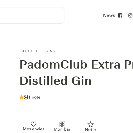
News
Face
PADOMCLUB EXTRA PREMIUM DISTILLED GIN
ACCUEIL
GINS
PadomClub Extra 
Distilled Gin
Score :
9
/ 10
1 note
Mes envies
Mon bar
Noter