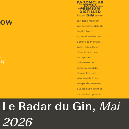
now
r
lay
Le Radar du Gin,
Mai
2026