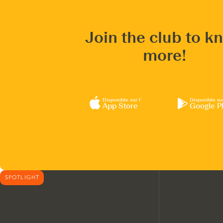
Join the club to k
more!
Disponible sur l’
Disponible su
App Store
Google P
SPOTLIGHT