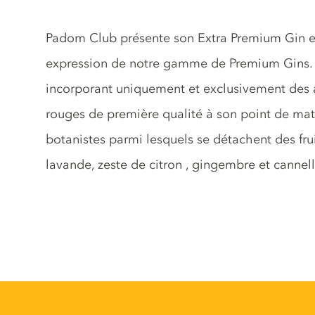
Description du gin
Padom Club présente son Extra Premium Gin exc
expression de notre gamme de Premium Gins. T
incorporant uniquement et exclusivement des al
rouges de première qualité à son point de ma
botanistes parmi lesquels se détachent des fr
lavande, zeste de citron , gingembre et cannelle